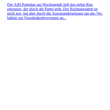
Der AfD-Par­­tei­­tag am Wochen­ende ließ den tiefen Riss
erken­nen, der durch die Partei geht. Der Rich­tungs­streit ist
nicht neu, hat aber durch die Aus­ein­an­der­set­zung um das Ver­
hält­nis zur Quer­den­ker­be­we­gung an...