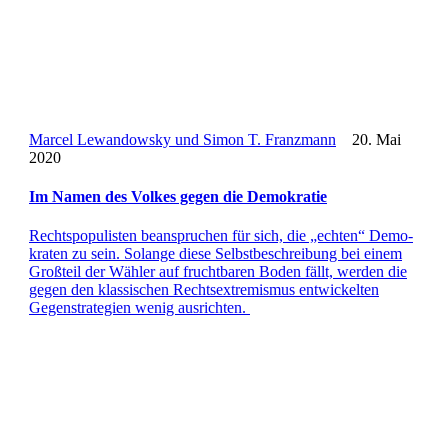
Marcel Lewandowsky und Simon T. Franzmann
20. Mai
2020
Im Namen des Volkes gegen die Demokratie
Rechts­po­pu­lis­ten bean­spru­chen für sich, die „echten“ Demo­
kra­ten zu sein. Solange diese Selbst­be­schrei­bung bei einem
Groß­teil der Wähler auf frucht­ba­ren Boden fällt, werden die
gegen den klas­si­schen Rechts­extre­mis­mus ent­wi­ckel­ten
Gegen­stra­te­gien wenig ausrichten.