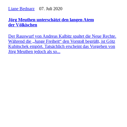
Liane Bednarz
07. Juli 2020
Jörg Meuthen unter­schätzt den langen Atem
der Völkischen
Der Raus­wurf von Andreas Kalbitz spaltet die Neue Rechte.
Während die „Junge Frei­heit“ den Vorstoß begrüßt, ist Götz
Kubit­schek empört. Tat­säch­lich erscheint das Vor­ge­hen von
Jörg Meuthen jedoch als so...