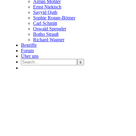
Armin Mohler
Ernst Nie­kisch
Sayyid Qutb
Sophie Rogge-Börner
Carl Schmitt
Oswald Speng­ler
Botho Strauß
Richard Wagner
Begriffe
Forum
Über uns