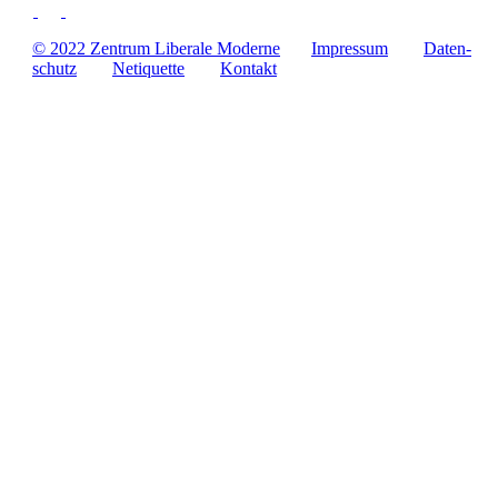
© 2022 Zentrum Libe­rale Moderne
Impres­sum
Daten­
schutz
Neti­quette
Kontakt