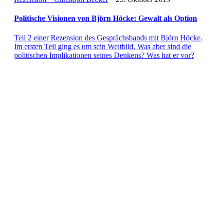
Poli­ti­sche Visio­nen von Björn Höcke: Gewalt als Option
Teil 2 einer Rezen­sion des Gesprächs­bands mit Björn Höcke.
Im ersten Teil ging es um sein Welt­bild. Was aber sind die
poli­ti­schen Impli­ka­tio­nen seines Denkens? Was hat er vor?