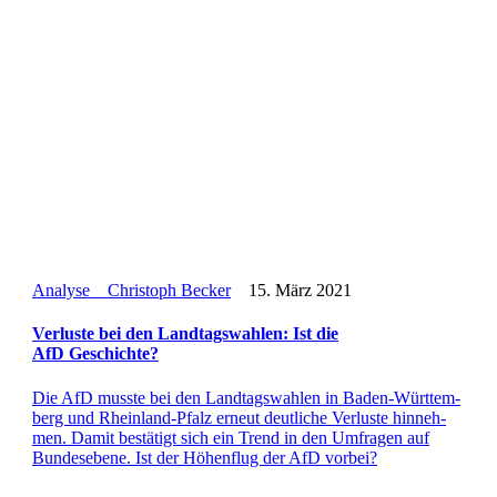
Analyse
Christoph Becker
15. März 2021
Ver­luste bei den Land­tags­wah­len: Ist die
AfD Geschichte?
Die AfD musste bei den Land­tags­wah­len in Baden-Wür­t­­te­m­­
berg und Rhein­­land-Pfalz erneut deut­li­che Ver­luste hin­neh­
men. Damit bestä­tigt sich ein Trend in den Umfra­gen auf
Bun­des­ebene. Ist der Höhen­flug der AfD vorbei?