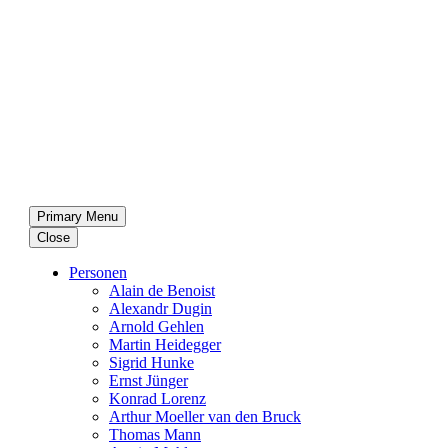
Primary Menu
Close
Per­so­nen
Alain de Benoist
Alex­andr Dugin
Arnold Gehlen
Martin Heid­eg­ger
Sigrid Hunke
Ernst Jünger
Konrad Lorenz
Arthur Moeller van den Bruck
Thomas Mann