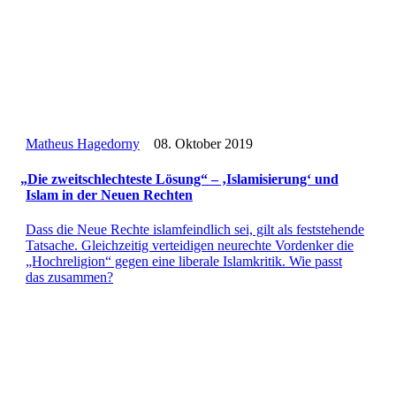
Matheus Hagedorny
08. Oktober 2019
„
Die zweit­schlech­teste Lösung“ – ‚Isla­mi­sie­rung‘ und
Islam in der Neuen Rechten
Dass die Neue Rechte islam­feind­lich sei, gilt als fest­ste­hende
Tat­sa­che. Gleich­zei­tig ver­tei­di­gen neu­rechte Vor­den­ker die
„Hoch­re­li­gion“ gegen eine libe­rale Islam­kri­tik. Wie passt
das zusammen?