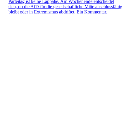
Par­­tei­­tag ist keine Lap­pa­lie. Am Wochen­ende ent­schei­det
sich, ob die AfD für die gesell­schaft­li­che Mitte anschluss­fä­hig
bleibt oder in Extre­mis­mus abdrif­tet. Ein Kommentar.