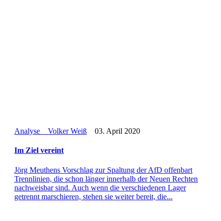
Analyse
Volker Weiß
03. April 2020
Im Ziel vereint
Jörg Meu­thens Vor­schlag zur Spal­tung der AfD offen­bart
Trenn­li­nien, die schon länger inner­halb der Neuen Rechten
nach­weis­bar sind. Auch wenn die ver­schie­de­nen Lager
getrennt mar­schie­ren, stehen sie weiter bereit, die...