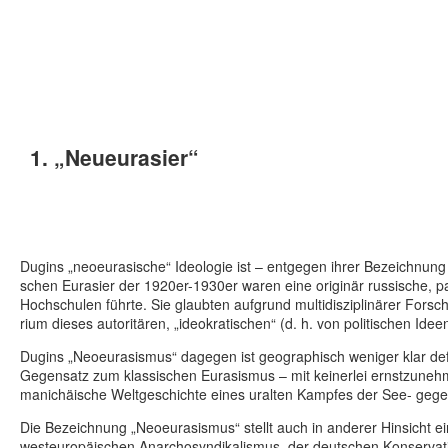
1. „Neu­eu­ra­sier“
Dugins „neo­eu­ra­si­sche“ Ideo­lo­gie ist – ent­ge­gen ihrer Bezeich­nung 
schen Eura­sier der 1920er-1930er waren eine ori­gi­när rus­si­sche, pan­
Hoch­schu­len führte. Sie glaub­ten auf­grund mul­ti­dis­zi­pli­nä­rer For
rium dieses auto­ri­tä­ren, „ideo­kra­ti­schen“ (d. h. von poli­ti­schen I
Dugins „Neo­eu­ra­sis­mus“ dagegen ist geo­gra­phisch weniger klar defi
Gegen­satz zum klas­si­schen Eura­sis­mus – mit kei­ner­lei ernst­zu­neh
manich­äi­sche Welt­ge­schichte eines uralten Kampfes der See- gegen
Die Bezeich­nung „Neo­eu­ra­sis­mus“ stellt auch in anderer Hin­sicht ei
west­eu­ro­päi­schen Anar­cho­syn­di­ka­lis­mus, der deut­schen Kon­ser­va­ti