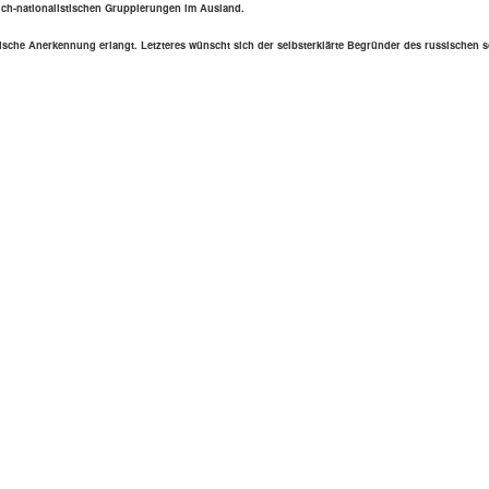
ch-natio­na­lis­ti­schen Grup­pie­run­gen im Ausland.
sche Aner­ken­nung erlangt. Letz­te­res wünscht sich der selbst­er­klärte Begrün­der des rus­si­schen 