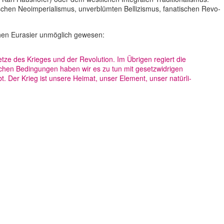
schen Neo­im­pe­ria­lis­mus, unver­blüm­ten Bel­li­zis­mus, fana­ti­schen Revo­
i­schen Eura­sier unmög­lich gewesen:
etze des Krieges und der Revo­lu­tion. Im Übrigen regiert die
lchen Bedin­gun­gen haben wir es zu tun mit gesetz­wid­ri­gen
ibt. Der Krieg ist unsere Heimat, unser Element, unser natür­li­