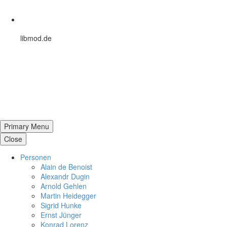
libmod.de
Primary Menu
Close
Per­so­nen
Alain de Benoist
Alex­andr Dugin
Arnold Gehlen
Martin Heid­eg­ger
Sigrid Hunke
Ernst Jünger
Konrad Lorenz