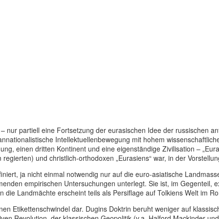
– nur par­ti­ell eine Fort­set­zung der eura­si­schen Idee der rus­si­schen anti
na­tio­na­lis­ti­sche Intel­lek­tu­el­len­be­we­gung mit hohem wis­sen­schaft
­schung, einen dritten Kon­ti­nent und eine eigen­stän­dige Zivi­li­sa­tion – 
deen regier­ten) und christ­lich-ortho­do­xen „Eura­si­ens“ war, in der Vor­ste
­niert, ja nicht einmal not­wen­dig nur auf die euro-asia­ti­sche Land­mas
­men­den empi­ri­schen Unter­su­chun­gen unter­legt. Sie ist, im Gegen­teil,
 die Land­mächte erscheint teils als Per­si­flage auf Tol­ki­ens Welt im 
nen Eti­ket­ten­schwin­del dar. Dugins Doktrin beruht weniger auf klas­si­sc
­ven Revo­lu­tion, der klas­si­schen Geo­po­li­tik (v.a. Halford Mack­in­der und