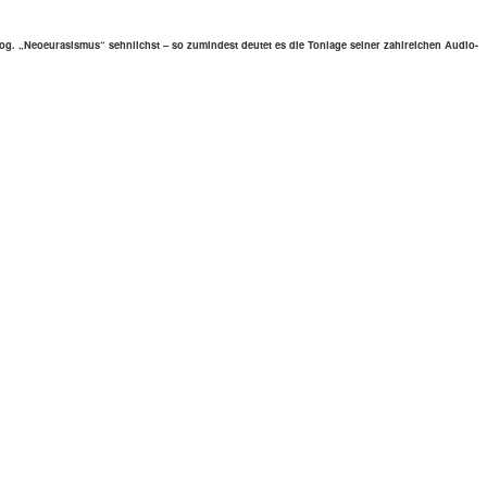
sog. „Neo­eu­ra­sis­mus“ sehn­lichst – so zumin­dest deutet es die Tonlage seiner zahl­rei­chen Audio-