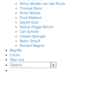
Arthur Moeller van den Bruck
Thomas Mann
Armin Mohler
Ernst Nie­kisch
Sayyid Qutb
Sophie Rogge-Börner
Carl Schmitt
Oswald Speng­ler
Botho Strauß
Richard Wagner
Begriffe
Forum
Über uns