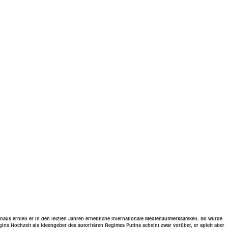
 erhielt er in den letzten Jahren erheb­li­che inter­na­tio­nale Medi­en­auf­merk­sam­keit. So wurde
ugins Hoch­zeit als Ideen­ge­ber des auto­ri­tä­ren Regimes Putins scheint zwar vorüber, er spielt aber