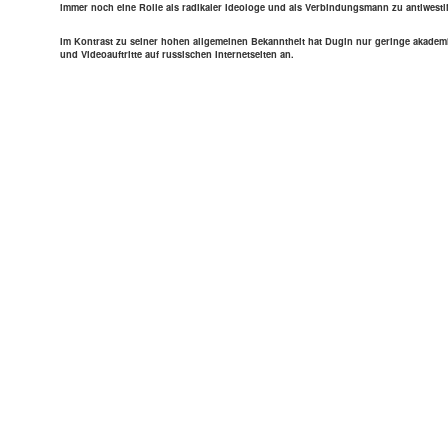
immer noch eine Rolle als radi­ka­ler Ideo­loge und als Ver­bin­dungs­mann zu anti­west­li
Im Kon­trast zu seiner hohen all­ge­mei­nen Bekannt­heit hat Dugin nur geringe aka­de­mi­
und Video­auf­tritte auf rus­si­schen Inter­net­sei­ten an.