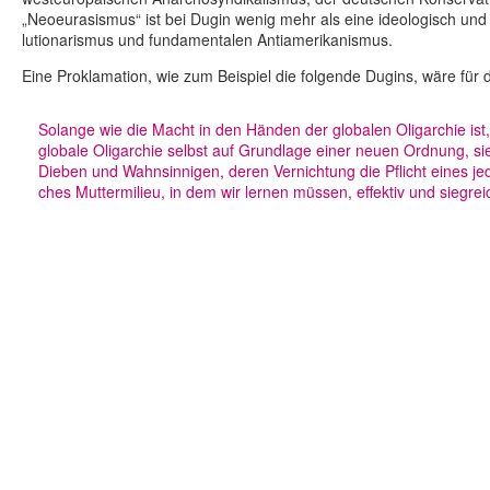
„Neo­eu­ra­sis­mus“ ist bei Dugin wenig mehr als eine ideo­lo­gisch und geo­
lu­tio­na­ris­mus und fun­da­men­ta­len Antiamerikanismus.
Eine Pro­kla­ma­tion, wie zum Bei­spiel die fol­gende Dugins, wäre für die 
Solange wie die Macht in den Händen der glo­ba­len Olig­ar­chie is
globale Olig­ar­chie selbst auf Grund­lage einer neuen Ordnung, sie 
Dieben und Wahn­sin­ni­gen, deren Ver­nich­tung die Pflicht eines je
ches Mut­ter­mi­lieu, in dem wir lernen müssen, effek­tiv und sieg­reic