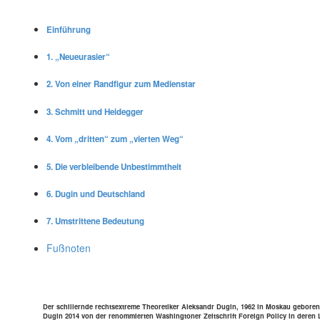
Ein­füh­rung
1. „Neu­eu­ra­sier“
2. Von einer Rand­fi­gur zum Medienstar
3. Schmitt und Heidegger
4. Vom „dritten“ zum „vierten Weg“
5. Die ver­blei­bende Unbestimmtheit
6. Dugin und Deutschland
7. Umstrit­tene Bedeutung
Fuß­no­ten
Der schil­lernde rechts­extreme Theo­re­ti­ker Alek­sandr Dugin, 1962 in Moskau geboren,
Dugin 2014 von der renom­mier­ten Washing­to­ner Zeit­schrift Foreign Policy in deren L