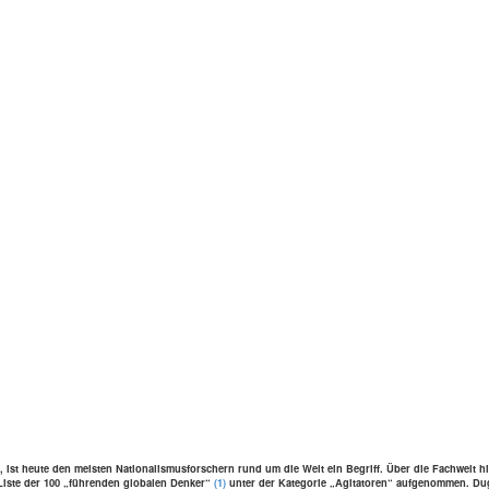
 ist heute den meisten Nationalismus­forschern rund um die Welt ein Begriff. Über die Fach­welt hinaus
iste der 100 „füh­ren­den glo­ba­len Denker“
(1)
unter der Kate­go­rie „Agi­ta­to­ren“ auf­ge­nom­men. D