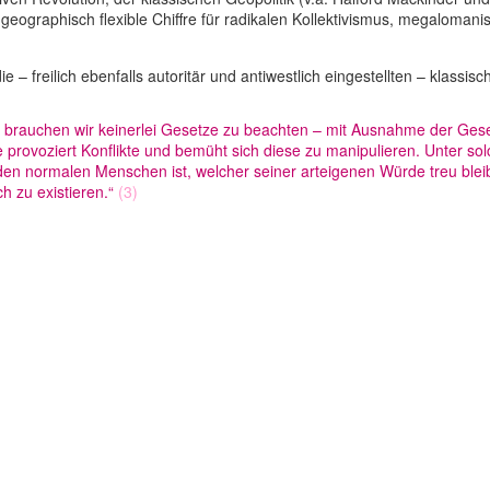
gra­phisch fle­xi­ble Chiffre für radi­ka­len Kol­lek­ti­vis­mus, mega­lo­ma­ni­
– frei­lich eben­falls auto­ri­tär und anti­west­lich ein­ge­stell­ten – klas­s
t, brau­chen wir kei­ner­lei Gesetze zu beach­ten – mit Aus­nahme der Ges
pro­vo­ziert Kon­flikte und bemüht sich diese zu mani­pu­lie­ren. Unter so
den nor­ma­len Men­schen ist, welcher seiner art­ei­ge­nen Würde treu ble
h zu exis­tie­ren.“
(3)