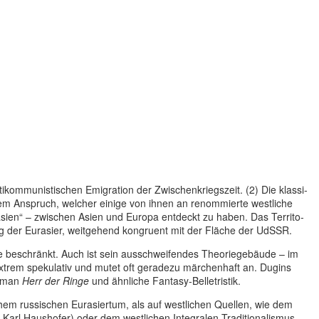
­kom­mu­nis­ti­schen Emi­gra­tion der Zwi­schen­kriegs­zeit. (2) Die klas­si­
­li­chem Anspruch, welcher einige von ihnen an renom­mierte west­li­che
„Eura­sien“ – zwi­schen Asien und Europa ent­deckt zu haben. Das Ter­ri­to­
l­lung der Eura­sier, weit­ge­hend kon­gru­ent mit der Fläche der UdSSR.
se beschränkt. Auch ist sein aus­schwei­fen­des Theo­rie­ge­bäude – im
 extrem spe­ku­la­tiv und mutet oft gera­dezu mär­chen­haft an. Dugins
Roman
Herr der Ringe
und ähn­li­che Fantasy-Belletristik.
hem rus­si­schen Eura­si­er­tum, als auf west­li­chen Quellen, wie dem
 Karl Haus­ho­fer) oder dem west­li­chen Inte­gra­len Tra­di­tio­na­lis­mus.