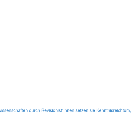
sen­schaf­ten durch Revisionist*innen setzen sie Kennt­nis­reich­tum,