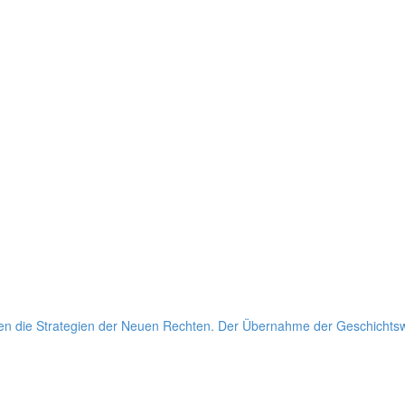
 die Stra­te­gien der Neuen Rechten. Der Über­nahme der Geschichts­wis­