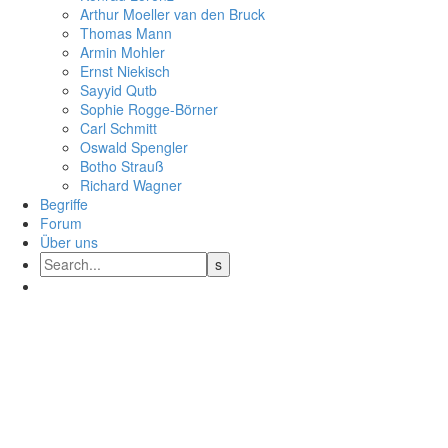
Arthur Moeller van den Bruck
Thomas Mann
Armin Mohler
Ernst Nie­kisch
Sayyid Qutb
Sophie Rogge-Börner
Carl Schmitt
Oswald Speng­ler
Botho Strauß
Richard Wagner
Begriffe
Forum
Über uns