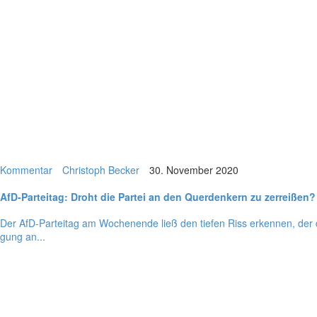
Kommentar
Christoph Becker
30. November 2020
AfD-Par­tei­tag: Droht die Partei an den Quer­den­kern zu zerreißen?
Der AfD-Par­­tei­­tag am Wochen­ende ließ den tiefen Riss erken­nen, der du
gung an...