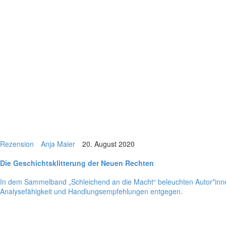
Rezension
Anja Maier
20. August 2020
Die Geschichts­klit­te­rung der Neuen Rechten
In dem Sam­mel­band „Schlei­chend an die Macht“ beleuch­ten Autor*innen
Ana­ly­se­fä­hig­keit und Hand­lungs­emp­feh­lun­gen entgegen.