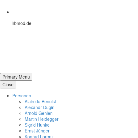
libmod.de
Primary Menu
Close
Per­so­nen
Alain de Benoist
Alex­andr Dugin
Arnold Gehlen
Martin Heid­eg­ger
Sigrid Hunke
Ernst Jünger
Konrad Lorenz