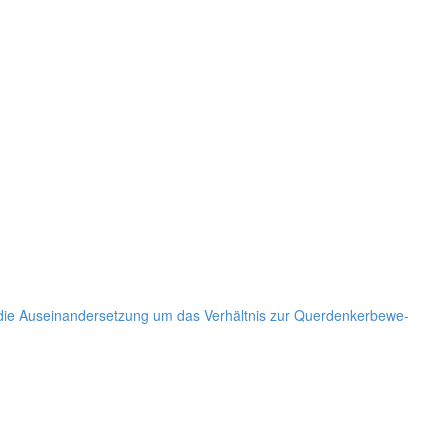
e Aus­ein­an­der­set­zung um das Ver­hält­nis zur Quer­den­ker­be­we­