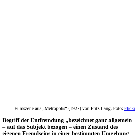
Film­szene aus „Metro­po­lis“ (1927) von Fritz Lang, Foto:
Flick
Begriff der Ent­frem­dung „bezeich­net ganz all­ge­mein
– auf das Subjekt bezogen – einen Zustand des
eigenen Fremd­seins in einer bestimm­ten Umge­bung