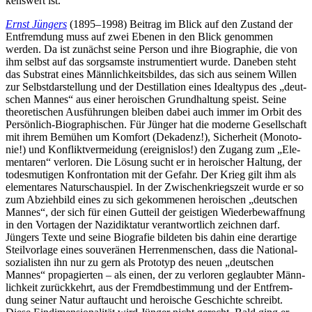
kens­wert ist.
Ernst Jüngers
(1895–1998) Beitrag im Blick auf den Zustand der
Ent­frem­dung muss auf zwei Ebenen in den Blick genom­men
werden. Da ist zunächst seine Person und ihre Bio­gra­phie, die von
ihm selbst auf das sorg­samste instru­men­tiert wurde. Daneben steht
das Sub­strat eines Männ­lich­keits­bil­des, das sich aus seinem Willen
zur Selbst­dar­stel­lung und der Destil­la­tion eines Ide­al­ty­pus des „deut­
schen Mannes“ aus einer heroi­schen Grund­hal­tung speist. Seine
theo­re­ti­schen Aus­füh­run­gen bleiben dabei auch immer im Orbit des
Per­sön­lich-Bio­gra­phi­schen. Für Jünger hat die moderne Gesell­schaft
mit ihrem Bemühen um Komfort (Deka­denz!), Sicher­heit (Mono­to­
nie!) und Kon­flikt­ver­mei­dung (ereig­nis­los!) den Zugang zum „Ele­
men­ta­ren“ ver­lo­ren. Die Lösung sucht er in heroi­scher Haltung, der
todes­mu­ti­gen Kon­fron­ta­tion mit der Gefahr. Der Krieg gilt ihm als
ele­men­ta­res Natur­schau­spiel. In der Zwi­schen­kriegs­zeit wurde er so
zum Abzieh­bild eines zu sich gekom­me­nen heroi­schen „deut­schen
Mannes“, der sich für einen Gutteil der geis­ti­gen Wie­der­be­waff­nung
in den Vor­ta­gen der Nazi­dik­ta­tur ver­ant­wort­lich zeich­nen darf.
Jüngers Texte und seine Bio­gra­fie bil­de­ten bis dahin eine der­ar­tige
Steil­vor­lage eines sou­ve­rä­nen Her­ren­men­schen, dass die Natio­nal­
so­zia­lis­ten ihn nur zu gern als Pro­to­typ des neuen „deut­schen
Mannes“ pro­pa­gier­ten – als einen, der zu ver­lo­ren geglaub­ter Männ­
lich­keit zurück­kehrt, aus der Fremd­be­stim­mung und der Ent­frem­
dung seiner Natur auf­taucht und heroi­sche Geschichte schreibt.