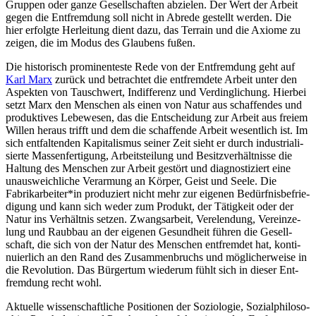
Gruppen oder ganze Gesell­schaf­ten abzie­len. Der Wert der Arbeit
gegen die Ent­frem­dung soll nicht in Abrede gestellt werden. Die
hier erfolgte Her­lei­tung dient dazu, das Terrain und die Axiome zu
zeigen, die im Modus des Glau­bens fußen.
Die his­to­risch pro­mi­nen­teste Rede von der Ent­frem­dung geht auf
Karl Marx
zurück und betrach­tet die ent­frem­dete Arbeit unter den
Aspek­ten von Tausch­wert, Indif­fe­renz und Ver­ding­li­chung. Hierbei
setzt Marx den Men­schen als einen von Natur aus schaf­fen­des und
pro­duk­ti­ves Lebe­we­sen, das die Ent­schei­dung zur Arbeit aus freiem
Willen heraus trifft und dem die schaf­fende Arbeit wesent­lich ist. Im
sich ent­fal­ten­den Kapi­ta­lis­mus seiner Zeit sieht er durch indus­tria­li­
sierte Mas­sen­fer­ti­gung, Arbeits­tei­lung und Besitz­ver­hält­nisse die
Haltung des Men­schen zur Arbeit gestört und dia­gnos­ti­ziert eine
unaus­weich­li­che Ver­ar­mung an Körper, Geist und Seele. Die
Fabrikarbeiter*in pro­du­ziert nicht mehr zur eigenen Bedürf­nis­be­frie­
di­gung und kann sich weder zum Produkt, der Tätig­keit oder der
Natur ins Ver­hält­nis setzen. Zwangs­ar­beit, Ver­elen­dung, Ver­ein­ze­
lung und Raubbau an der eigenen Gesund­heit führen die Gesell­
schaft, die sich von der Natur des Men­schen ent­frem­det hat, kon­ti­
nu­ier­lich an den Rand des Zusam­men­bruchs und mög­li­cher­weise in
die Revo­lu­tion. Das Bür­ger­tum wie­derum fühlt sich in dieser Ent­
frem­dung recht wohl.
Aktu­elle wis­sen­schaft­li­che Posi­tio­nen der Sozio­lo­gie, Sozi­al­phi­lo­so­