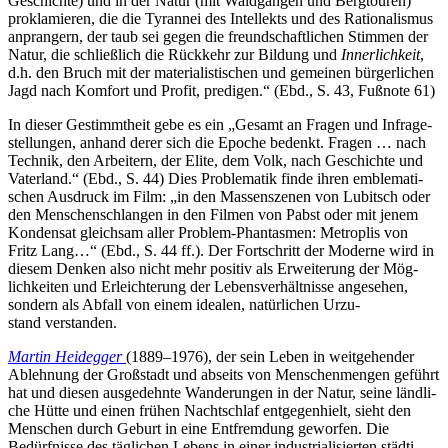
Geschichte) und in der Natur (mit Wald­gän­gen und Berg­tou­ren)
pro­kla­mie­ren, die die Tyran­nei des Intel­lekts und des Ratio­na­lis­mus
anpran­gern, der taub sei gegen die freund­schaft­li­chen Stimmen der
Natur, die schließ­lich die Rück­kehr zur Bildung und
Inner­lich­keit
,
d.h. den Bruch mit der mate­ria­lis­ti­schen und gemei­nen bür­ger­li­chen
Jagd nach Komfort und Profit, pre­di­gen.“ (Ebd., S. 43, Fußnote 61)
In dieser Gestimmt­heit gebe es ein „Gesamt an Fragen und Infra­ge­
stel­lun­gen, anhand derer sich die Epoche bedenkt. Fragen … nach
Technik, den Arbei­tern, der Elite, dem Volk, nach Geschichte und
Vater­land.“ (Ebd., S. 44) Dies Pro­ble­ma­tik finde ihren emble­ma­ti­
schen Aus­druck im Film: „in den Mas­sen­sze­nen von Lubit­sch oder
den Men­schen­schlan­gen in den Filmen von Pabst oder mit jenem
Kon­den­sat gleich­sam aller Problem-Phan­tas­men: Metro­p­lis von
Fritz Lang…“ (Ebd., S. 44 ff.). Der Fort­schritt der Moderne wird in
diesem Denken also nicht mehr positiv als Erwei­te­rung der Mög­
lich­kei­ten und Erleich­te­rung der Lebens­ver­hält­nisse ange­se­hen,
sondern als Abfall von einem idealen, natür­li­chen Urzu­
stand verstanden.
Martin Heid­eg­ger
(1889–1976), der sein Leben in weit­ge­hen­der
Ableh­nung der Groß­stadt und abseits von Men­schen­men­gen geführt
hat und diesen aus­ge­dehnte Wan­de­run­gen in der Natur, seine länd­li­
che Hütte und einen frühen Nacht­schlaf ent­ge­gen­hielt, sieht den
Men­schen durch Geburt in eine Ent­frem­dung gewor­fen. Die
Bedürf­nisse des täg­li­chen Lebens in einer indus­tria­li­sier­ten städ­ti­