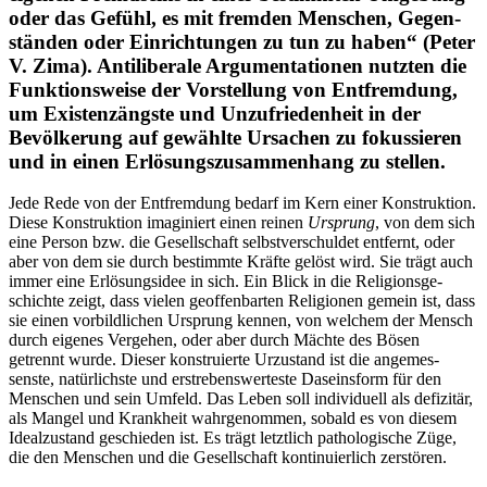
oder das Gefühl, es mit fremden Men­schen, Gegen­
stän­den oder Ein­rich­tun­gen zu tun zu haben“ (Peter
V. Zima). Anti­li­be­rale Argu­men­ta­tio­nen nutzten die
Funk­ti­ons­weise der Vor­stel­lung von Ent­frem­dung,
um Exis­tenz­ängste und Unzu­frie­den­heit in der
Bevöl­ke­rung auf gewählte Ursa­chen zu fokus­sie­ren
und in einen Erlö­sungs­zu­sam­men­hang zu stellen.
Jede Rede von der Ent­frem­dung bedarf im Kern einer Kon­struk­tion.
Diese Kon­struk­tion ima­gi­niert einen reinen
Ursprung
, von dem sich
eine Person bzw. die Gesell­schaft selbst­ver­schul­det ent­fernt, oder
aber von dem sie durch bestimmte Kräfte gelöst wird. Sie trägt auch
immer eine Erlö­sungs­idee in sich. Ein Blick in die Reli­gi­ons­ge­
schichte zeigt, dass vielen geof­fen­bar­ten Reli­gio­nen gemein ist, dass
sie einen vor­bild­li­chen Ursprung kennen, von welchem der Mensch
durch eigenes Ver­ge­hen, oder aber durch Mächte des Bösen
getrennt wurde. Dieser kon­stru­ierte Urzu­stand ist die ange­mes­
senste, natür­lichste und erstre­bens­wer­teste Daseins­form für den
Men­schen und sein Umfeld. Das Leben soll indi­vi­du­ell als defi­zi­tär,
als Mangel und Krank­heit wahr­ge­nom­men, sobald es von diesem
Ide­al­zu­stand geschie­den ist. Es trägt letzt­lich patho­lo­gi­sche Züge,
die den Men­schen und die Gesell­schaft kon­ti­nu­ier­lich zerstören.