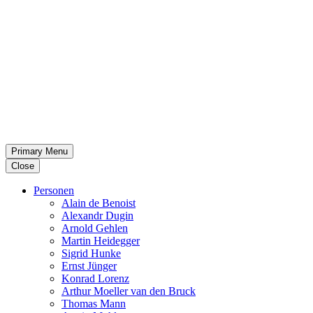
Primary Menu
Close
Per­so­nen
Alain de Benoist
Alex­andr Dugin
Arnold Gehlen
Martin Heid­eg­ger
Sigrid Hunke
Ernst Jünger
Konrad Lorenz
Arthur Moeller van den Bruck
Thomas Mann