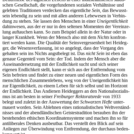
schen Gesell­schaft, die vor­ge­fun­de­nen sozia­len Ver­hält­nisse und
geleb­ten Tra­di­tio­nen ver­de­cken das eigent­li­che
Sein,
das Bewusst­
sein leben­dig zu sein und mit allen anderen Lebe­we­sen in Ver­bin­
dung zu stehen. Sie lassen den Men­schen in einer
Unei­gent­lich­keit
dahin­we­sen, aus der er nur in den sel­te­nen Momen­ten der Ver­ein­ze­
lung auf­tau­chen kann. So zum Bei­spiel allein in der Natur oder in
langer Krank­heit. Wenn der Mensch also mit dem
Nichts
kon­fron­
tiert werden kann. Die Qua­li­tät der Seins­ver­ges­sen­heit bei Heid­eg­
ger, die Wesens­ver­fas­sung, ist so ange­legt, dass der Vorgang des
gehal­ten sein ins Nichts angst­be­legt ist. Das
nicht Sein
ist eben das
genaue Gegen­teil vom Sein: der Tod. Indem der Mensch aber die
Aus­ein­an­der­set­zung mit der End­lich­keit sucht und sich seiner
eigenen End­lich­keit stellt, kann er sich aus der Ent­frem­dung vom
Sein befreien und findet zu einer neuen und eigent­li­chen Form des
mensch­li­chen Zusam­men­le­bens, weg von der Unei­gent­lich­keit hin
zur Eigent­lich­keit, zu einem Leben für sich selbst und im Hori­zont
der End­lich­keit. Das Andie­nen Heid­eg­gers an den Natio­nal­so­zia­lis­
mus ist am besten in seiner
Frei­bur­ger Rek­to­rats­rede
von 1933
belegt und zuletzt in der Aus­wer­tung der
Schwar­zen Hefte
unter­
mau­ert worden. Sein Ableh­nen eines ratio­na­lis­ti­schen Welt­ver­ständ­
nis­ses und der abend­län­di­schen Geis­tes­tra­di­tion berau­ben ihn der
bestehen­den ethi­schen Koor­di­na­ten­sys­teme und machen ihn so für
anti­li­be­ra­les Denken aus­beut­bar. Das ver­stellt den Blick auf sein
Anlie­gen zur Über­win­dung von Ent­frem­dung, der durch­aus beden­