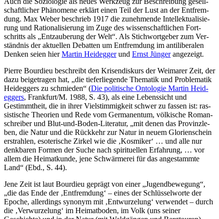
Auch die Sozio­lo­gie als neues Werk­zeug zur Beschrei­bung gesell­
schaft­li­cher Phä­no­mene erklärt einen Teil der Lust an der Ent­frem­
dung. Max Weber beschrieb 1917 die zuneh­mende Intel­lek­tua­li­sie­
rung und Ratio­na­li­sie­rung im Zuge des wis­sen­schaft­li­chen Fort­
schritts als „Ent­zau­be­rung der Welt“. Als Stich­wort­ge­ber zum Ver­
ständ­nis der aktu­el­len Debat­ten um Ent­frem­dung im anti­li­be­ra­len
Denken seien hier
Martin Heid­eg­ger
und
Ernst Jünger
angezeigt.
Pierre Bour­dieu beschreibt den Kri­sen­dis­kurs der Wei­ma­rer Zeit, der
dazu bei­getra­gen hat, „die tie­fer­lie­gende The­ma­tik und Pro­ble­ma­tik
Heid­eg­gers zu schmie­den“ (
Die poli­ti­sche Onto­lo­gie Martin Heid­
eg­gers
, Frankfurt/​M. 1988, S. 43), als eine Lebens­sicht und
Gestimmt­heit, die in ihrer Viel­stim­mig­keit schwer zu fassen ist: ras­
sis­ti­sche Theo­rien und Rede vom Ger­ma­nen­tum, völ­ki­sche Roman­
schrei­ber und Blut-und-Boden-Lite­ra­tur, „mit denen das Pro­vinz­le­
ben, die Natur und die Rück­kehr zur Natur in neuem Glo­ri­en­schein
erstrah­len, eso­te­ri­sche Zirkel wie die ‚Kos­mi­ker‘ … und alle nur
denk­ba­ren Formen der Suche nach spi­ri­tu­el­len Erfah­rung, … vor
allem die Hei­mat­kunde, jene Schwär­me­rei für das ange­stammte
Land“ (Ebd., S. 44).
Jene Zeit ist laut Bour­dieu geprägt von einer „Jugend­be­we­gung“,
„die das Ende der ‚Ent­frem­dung‘ – eines der Schlüs­sel­worte der
Epoche, aller­dings synonym mit ‚Ent­wur­ze­lung‘ ver­wen­det – durch
die ‚Ver­wur­ze­lung‘ im Hei­mat­bo­den, im Volk (uns seiner