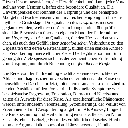
Diesen Ursprungs­mäch­ten, der Urwirk­lich­keit und damit jeder Vor­
stel­lung vom Ursprung, haftet eine beson­dere Qua­li­tät an. Die
Unver­füg­bar­keit der Rein­heit des Ursprungs und der behaup­tete
Mangel im Geschie­den­s­ein von ihm, machen emp­fäng­lich für eine
mythi­sche Geis­tes­lage. Die Qua­li­tä­ten des
Ursprungs
müssen
geglaubt werden, weil dessen Zuschrei­bun­gen nicht über­prüf­bar
sind. Ein Bewusst­sein über den eigenen Stand der Ent­frem­dung
vom
Ursprung
, ein Set an Qua­li­tä­ten, die den Urzu­stand aus­ma­
chen, als auch das Gefühl einer
genea­lo­gi­schen
Ver­bin­dung zu den
Urge­stal­ten und deren Geis­tes­hal­tung, bilden einen starken Antrieb
zur Ver­an­ke­rung inner­welt­li­cher Ziele. Die Legi­ti­ma­tion und Sinn­
ge­bung der Ziele speisen sich aus der ver­meint­li­chen Ent­frem­dung
vom Ursprung und durch Benen­nung der
feind­li­chen Kräfte
.
Die Rede von der Ent­frem­dung erzählt also eine Geschichte des
Abfalls und dia­gnos­ti­ziert in ver­schie­de­ner Inten­si­tät die Krise des
mensch­li­chen Daseins im Jetzt, mit einem dra­ma­tisch-exis­tenz­be­dro­
hen­den Aus­blick auf den Fort­schritt. Indi­vi­du­elle Sym­ptome wie
bei­spiels­weise Regres­sion, Frus­tra­tion, Burnout und Nar­ziss­mus
gelten als Ausweis für diese Krise. Als gesell­schaft­li­che Phä­no­mene
werden unter anderem Ver­ein­ze­lung (Ato­mi­sie­rung), der Verlust von
Zusam­men­halt und Zer­split­te­rung ange­führt. Als Ausweg fun­giert
die Rück­be­sin­nung und Her­bei­füh­rung eines ide­al­ty­pi­schen Natur­
zu­stands, eben als einzige Form des vor­bild­li­chen Daseins. Hierbei
kann die Argu­men­ta­tion sowohl auf Ein­zel­per­so­nen, Familie,