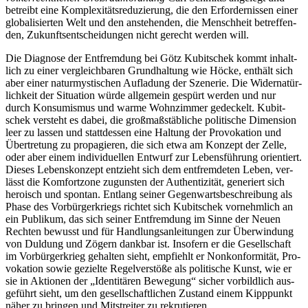
betreibt eine Kom­ple­xi­täts­re­du­zie­rung, die den Erfor­der­nis­sen einer
glo­ba­li­sier­ten Welt und den anste­hen­den, die Mensch­heit betref­fen­
den, Zukunfts­ent­schei­dun­gen nicht gerecht werden will.
Die Dia­gnose der Ent­frem­dung bei Götz Kubit­schek kommt inhalt­
lich zu einer ver­gleich­ba­ren Grund­hal­tung wie Höcke, enthält sich
aber einer natur­mys­ti­schen Auf­la­dung der Sze­ne­rie. Die Wider­na­tür­
lich­keit der Situa­tion würde all­ge­mein gespürt werden und nur
durch Kon­su­mis­mus und warme Wohn­zim­mer gede­ckelt. Kubit­
schek ver­steht es dabei, die groß­maß­stäb­li­che poli­ti­sche Dimen­sion
leer zu lassen und statt­des­sen eine Haltung der Pro­vo­ka­tion und
Über­tre­tung zu pro­pa­gie­ren, die sich etwa am Konzept der Zelle,
oder aber einem indi­vi­du­el­len Entwurf zur Lebens­füh­rung ori­en­tiert.
Dieses Lebens­kon­zept ent­zieht sich dem ent­frem­de­ten Leben, ver­
lässt die Kom­fort­zone zuguns­ten der Authen­ti­zi­tät, gene­riert sich
hero­isch und spontan. Entlang seiner Gegen­warts­be­schrei­bung als
Phase des Vor­bür­ger­kriegs richtet sich Kubit­schek vor­nehm­lich an
ein Publi­kum, das sich seiner Ent­frem­dung im Sinne der Neuen
Rechten bewusst und für Hand­lungs­an­lei­tun­gen zur Über­win­dung
von Duldung und Zögern dankbar ist. Inso­fern er die Gesell­schaft
im Vor­bür­ger­krieg gehal­ten sieht, emp­fiehlt er Non­kon­for­mi­tät, Pro­
vo­ka­tion sowie gezielte Regel­ver­stöße als poli­ti­sche Kunst, wie er
sie in Aktio­nen der „Iden­ti­tä­ren Bewe­gung“ sicher vor­bild­lich aus­
ge­führt sieht, um den gesell­schaft­li­chen Zustand einem Kipp­punkt
näher zu bringen und Mit­strei­ter zu rekrutieren.