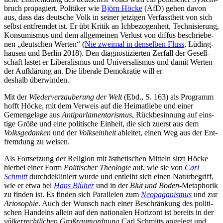
bruch pro­pa­giert. Poli­ti­ker wie
Björn Höcke
(AfD) gehen davon
aus, dass das deut­sche Volk in seiner jet­zi­gen Ver­fasst­heit von sich
selbst ent­frem­det ist. Er übt Kritik an Ich­be­zo­gen­heit, Tech­ni­sie­rung,
Kon­su­mis­mus und dem all­ge­mei­nen Verlust von diffus beschrie­be­
nen „deut­schen Werten“ (
Nie zweimal in den­sel­ben Fluss
, Lüding­
hau­sen und Berlin 2018). Den dia­gnos­ti­zier­ten Zerfall der Gesell­
schaft lastet er Libe­ra­lis­mus und Uni­ver­sa­lis­mus und damit Werten
der Auf­klä­rung an. Die libe­rale Demo­kra­tie will er
deshalb überwinden.
Mit der
Wie­der­ver­zau­be­rung der Welt
(Ebd., S. 163) als Pro­gramm
hofft Höcke, mit dem Verweis auf die Hei­mat­liebe und einer
Gemenge­lage aus
Anti­par­la­men­ta­ris­mus
, Rück­be­sin­nung auf eins­
tige Größe und eine poli­ti­sche Einheit, die sich zuerst aus dem
Volks­ge­dan­ken
und der
Volks­ein­heit
ablei­tet, einen Weg aus der Ent­
frem­dung zu weisen.
Als Fort­set­zung der Reli­gion mit ästhe­ti­schen Mitteln sitzt Höcke
hierbei einer Form
Poli­ti­scher Theo­lo­gie
auf, wie sie von
Carl
Schmitt
durch­de­kli­niert wurde und ent­leiht sich einen Natur­be­griff,
wie er etwa bei
Hans Blüher
und in der
Blut und Boden
-Meta­pho­rik
zu finden ist. Es finden sich Par­al­le­len zum
Neo­pa­ga­nis­mus
und zur
Ario­so­phie
. Auch der Wunsch nach einer Beschrän­kung des poli­ti­
schen Han­delns allein auf den natio­na­len Hori­zont ist bereits in der
völ­ker­recht­li­chen Groß­raum­ord­nung
Carl Schmitts ange­legt und