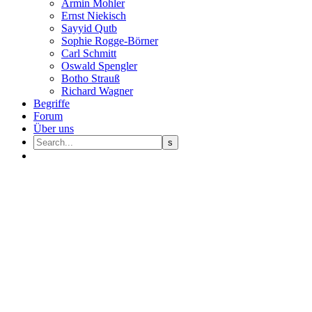
Armin Mohler
Ernst Nie­kisch
Sayyid Qutb
Sophie Rogge-Börner
Carl Schmitt
Oswald Speng­ler
Botho Strauß
Richard Wagner
Begriffe
Forum
Über uns