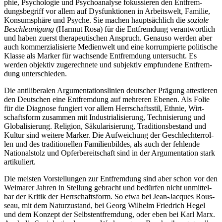
phie, Psy­cho­lo­gie und Psy­cho­ana­lyse fokus­sie­ren den Ent­frem­
dungs­be­griff vor allem auf Dys­funk­tio­nen in Arbeits­welt, Familie,
Kon­sum­sphäre und Psyche. Sie machen haupt­säch­lich die
soziale
Beschleu­ni­gung
(Harmut Rosa) für die Ent­frem­dung ver­ant­wort­lich
und haben zuerst the­ra­peu­ti­schen Anspruch. Genauso werden aber
auch kom­mer­zia­li­sierte Medi­en­welt und eine kor­rum­pierte poli­ti­sche
Klasse als Marker für wach­sende Ent­frem­dung unter­sucht. Es
werden objek­tiv zuge­rech­nete und sub­jek­tiv emp­fun­dene Ent­frem­
dung unterschieden.
Die anti­li­be­ra­len Argu­men­ta­ti­ons­li­nien deut­scher Prägung attes­tie­ren
den Deut­schen eine Ent­frem­dung auf meh­re­ren Ebenen. Als Folie
für die Dia­gnose fun­giert vor allem Herr­schafts­stil, Ethnie, Wirt­
schafts­form zusam­men mit Indus­tria­li­sie­rung, Tech­ni­sie­rung und
Glo­ba­li­sie­rung. Reli­gion, Säku­la­ri­sie­rung, Tra­di­ti­ons­be­stand und
Kultur sind weitere Marker. Die Auf­wei­chung der Geschlech­ter­rol­
len und des tra­di­tio­nel­len Fami­li­en­bil­des, als auch der feh­lende
Natio­nal­stolz und Opfer­be­reit­schaft sind in der Argu­men­ta­tion stark
artikuliert.
Die meisten Vor­stel­lun­gen zur Ent­frem­dung sind aber schon vor den
Wei­ma­rer Jahren in Stel­lung gebracht und bedür­fen nicht unmit­tel­
bar der Kritik der Herr­schafts­form. So etwa bei Jean-Jacques Rous­
seau, mit dem Natur­zu­stand, bei Georg Wilhelm Fried­rich Hegel
und dem Konzept der Selbst­ent­frem­dung, oder eben bei Karl Marx.