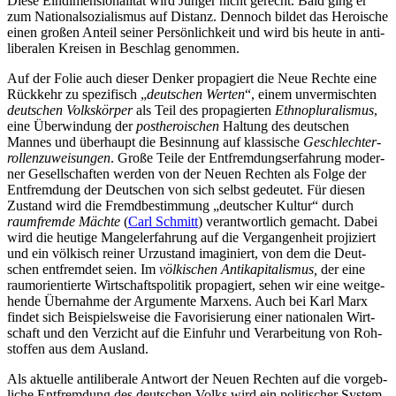
Diese Ein­di­men­sio­na­li­tät wird Jünger nicht gerecht. Bald ging er
zum Natio­nal­so­zia­lis­mus auf Distanz. Dennoch bildet das Heroi­sche
einen großen Anteil seiner Per­sön­lich­keit und wird bis heute in anti­
li­be­ra­len Kreisen in Beschlag genommen.
Auf der Folie auch dieser Denker pro­pa­giert die Neue Rechte eine
Rück­kehr zu spe­zi­fisch „
deut­schen Werten
“, einem unver­misch­ten
deut­schen Volks­kör­per
als Teil des pro­pa­gier­ten
Eth­no­plu­ra­lis­mus
,
eine Über­win­dung der
post­he­roi­schen
Haltung des deut­schen
Mannes und über­haupt die Besin­nung auf klas­si­sche
Geschlech­ter­
rol­len­zu­wei­sun­gen
. Große Teile der Ent­frem­dungs­er­fah­rung moder­
ner Gesell­schaf­ten werden von der Neuen Rechten als Folge der
Ent­frem­dung der Deut­schen von sich selbst gedeu­tet. Für diesen
Zustand wird die Fremd­be­stim­mung „deut­scher Kultur“ durch
raum­fremde Mächte
(
Carl Schmitt
) ver­ant­wort­lich gemacht. Dabei
wird die heutige Man­gel­erfah­rung auf die Ver­gan­gen­heit pro­ji­ziert
und ein völ­kisch reiner Urzu­stand ima­gi­niert, von dem die Deut­
schen ent­frem­det seien. Im
völ­ki­schen Anti­ka­pi­ta­lis­mus,
der eine
raum­ori­en­tierte Wirt­schafts­po­li­tik pro­pa­giert, sehen wir eine weit­ge­
hende Über­nahme der Argu­mente Marxens. Auch bei Karl Marx
findet sich Bei­spiels­weise die Favo­ri­sie­rung einer natio­na­len Wirt­
schaft und den Ver­zicht auf die Einfuhr und Ver­ar­bei­tung von Roh­
stof­fen aus dem Ausland.
Als aktu­elle anti­li­be­rale Antwort der Neuen Rechten auf die vor­geb­
li­che Ent­frem­dung des deut­schen Volks wird ein poli­ti­scher Sys­tem­