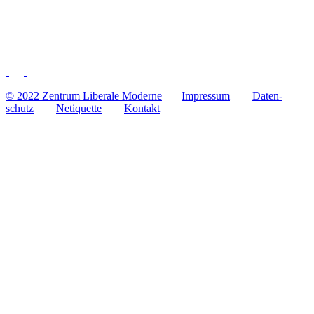
© 2022 Zentrum Libe­rale Moderne
Impres­sum
Daten­
schutz
Neti­quette
Kontakt