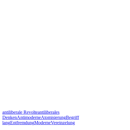
antiliberale Revolte
antiliberales
Denken
Antimoderne
Atomisierung
Begriff
lang
Entfremdung
Moderne
Vereinzelung