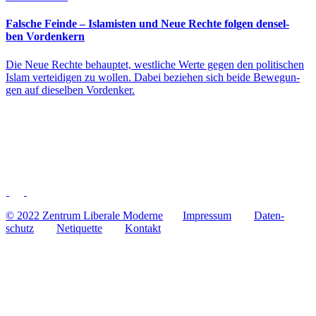
Falsche Feinde – Isla­mis­ten und Neue Rechte folgen den­sel­
ben Vordenkern
Die Neue Rechte behaup­tet, west­li­che Werte gegen den poli­ti­schen
Islam ver­tei­di­gen zu wollen. Dabei bezie­hen sich beide Bewe­gun­
gen auf die­sel­ben Vordenker.
© 2022 Zentrum Libe­rale Moderne
Impres­sum
Daten­
schutz
Neti­quette
Kontakt