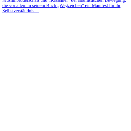
Mus­lim­bru­der­schaft und „Klas­si­ker“ der isla­mis­ti­schen Bewe­gung,
die vor allem in seinem Buch „Weg­zei­chen“ ein Mani­fest für ihr
Selbstverständnis...