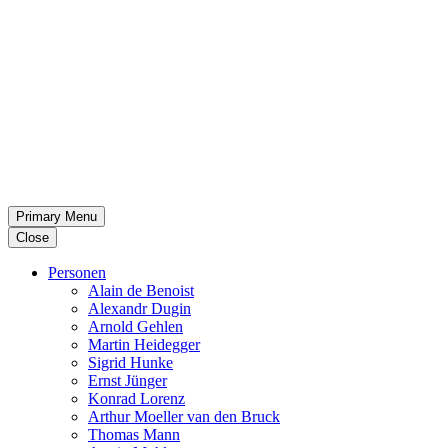
Primary Menu
Close
Per­so­nen
Alain de Benoist
Alex­andr Dugin
Arnold Gehlen
Martin Heid­eg­ger
Sigrid Hunke
Ernst Jünger
Konrad Lorenz
Arthur Moeller van den Bruck
Thomas Mann