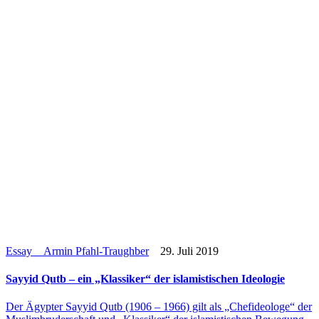
Essay
Armin Pfahl-Traughber
29. Juli 2019
Sayyid Qutb – ein „Klas­si­ker“ der isla­mis­ti­schen Ideologie
Der Ägypter Sayyid Qutb (1906 – 1966) gilt als „Chef­ideo­loge“ der