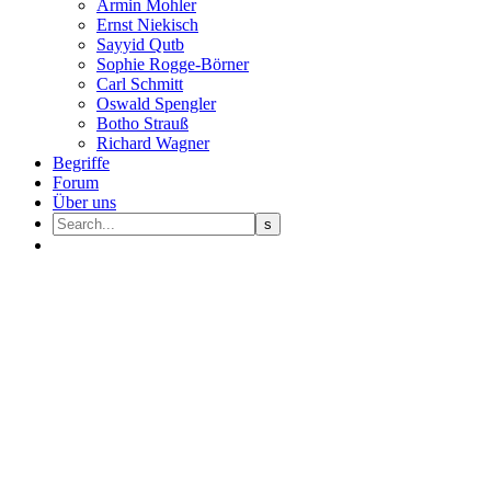
Armin Mohler
Ernst Nie­kisch
Sayyid Qutb
Sophie Rogge-Börner
Carl Schmitt
Oswald Speng­ler
Botho Strauß
Richard Wagner
Begriffe
Forum
Über uns