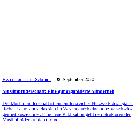
Rezension
Till Schmidt
08. September 2020
Mus­lim­bru­der­schaft: Eine gut orga­ni­sierte Minderheit
Die Mus­lim­bru­der­schaft ist ein ein­fluss­rei­ches Netz­werk des lega­lis­
ti­schen Isla­mis­mus, das sich im Westen durch eine hohe Ver­schwie­
gen­heit aus­zeich­net. Eine neue Publi­ka­tion geht den Struk­tu­ren der
Mus­lim­brü­der auf den Grund.