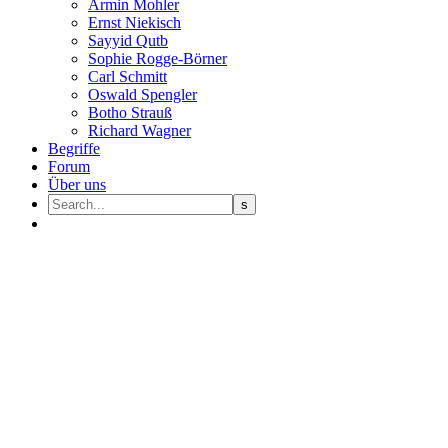
Armin Mohler
Ernst Nie­kisch
Sayyid Qutb
Sophie Rogge-Börner
Carl Schmitt
Oswald Speng­ler
Botho Strauß
Richard Wagner
Begriffe
Forum
Über uns