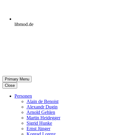
libmod.de
Primary Menu
Close
Per­so­nen
Alain de Benoist
Alex­andr Dugin
Arnold Gehlen
Martin Heid­eg­ger
Sigrid Hunke
Ernst Jünger
Konrad Lorenz