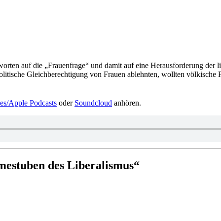
 Ant­wor­ten auf die „Frau­en­frage“ und damit auf eine Her­aus­for­de­rung
­sche Gleich­be­rech­ti­gung von Frauen ablehn­ten, wollten völ­ki­sche Frau
es/​Apple Pod­casts
oder
Sound­cloud
anhören.
me­stu­ben des Liberalismus“