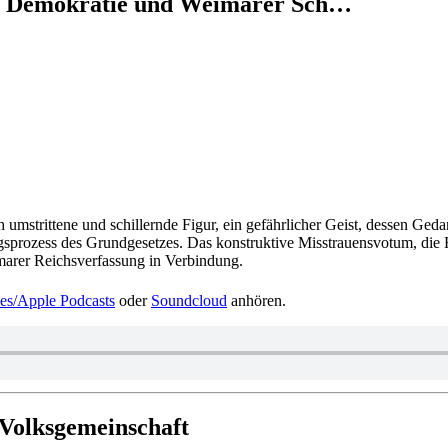
täre Demo­kra­tie und Wei­ma­rer Sch…
trit­tene und schil­lernde Figur, ein gefähr­li­cher Geist, dessen Gedan­ken­
gs­pro­zess des Grund­ge­set­zes. Das kon­struk­tive Miss­trau­ens­vo­tum, die 
ma­rer Reichs­ver­fas­sung in Verbindung.
es/​Apple Pod­casts
oder
Sound­cloud
anhören.
 Volksgemeinschaft