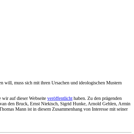
re­ten will, muss sich mit ihren Ursa­chen und ideo­lo­gi­schen Mustern
ie wir auf dieser Web­seite
ver­öf­fent­licht
haben. Zu den prä­gen­den
er van den Bruck, Ernst Nie­kisch, Sigrid Hunke, Arnold Gehlen, Armin
h Thomas Mann ist in diesem Zusam­men­hang von Inter­esse mit seiner