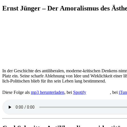
Ernst Jünger – Der Amo­ra­lis­mus des Ästh
In der Geschichte des anti­li­be­ra­len, moderne-kri­ti­schen Denkens nimmt
Platz ein. Seine scharfe Ableh­nung von Idee und Wirk­lich­keit einer libe
lich-Poli­ti­schen blieb für ihn sein Leben lang bestimmend.
Diese Folge als
mp3 her­un­ter­la­den
, bei
Spotify
, bei
iTun