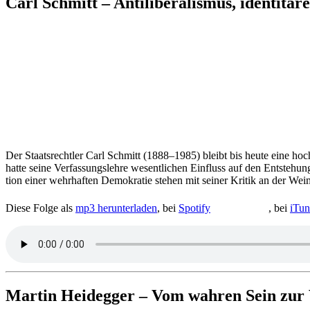
Carl Schmitt – Anti­li­be­ra­lis­mus, iden­ti­
Der Staats­recht­ler Carl Schmitt (1888–1985) bleibt bis heute eine hoch ums
hatte seine Ver­fas­sungs­lehre wesent­li­chen Ein­fluss auf den Ent­ste­hun
tion einer wehr­haf­ten Demo­kra­tie stehen mit seiner Kritik an der Wei­
Diese Folge als
mp3 her­un­ter­la­den
, bei
Spotify
, bei
iTun
Martin Heid­eg­ger – Vom wahren Sein zur