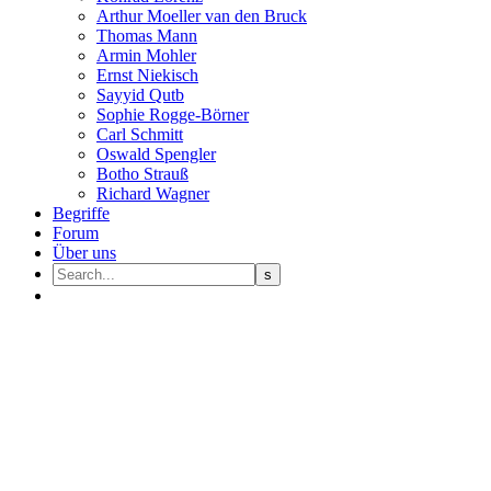
Arthur Moeller van den Bruck
Thomas Mann
Armin Mohler
Ernst Nie­kisch
Sayyid Qutb
Sophie Rogge-Börner
Carl Schmitt
Oswald Speng­ler
Botho Strauß
Richard Wagner
Begriffe
Forum
Über uns