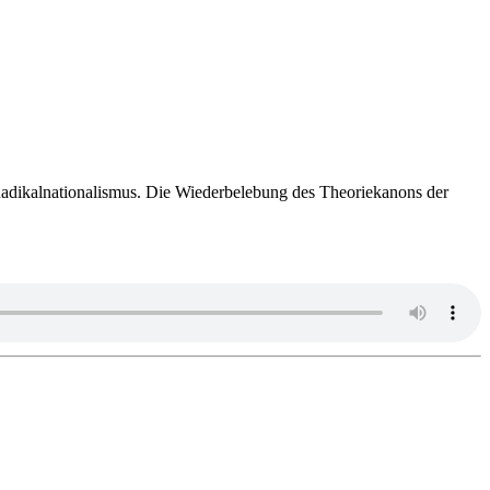
kal­na­tio­na­lis­mus. Die Wie­der­be­le­bung des Theo­rie­ka­nons der