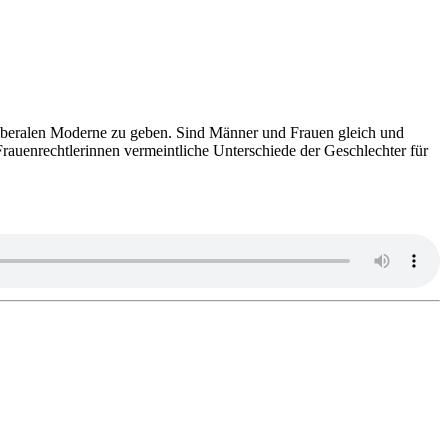
 der libe­ra­len Moderne zu geben. Sind Männer und Frauen gleich und
­en­recht­le­rin­nen ver­meint­li­che Unter­schiede der Geschlech­ter für