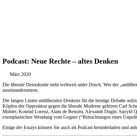
Podcast: Neue Rechte – altes Denken
März 2020
Die libe­rale Demo­kra­tie steht welt­weit unter Druck. Wer der „anti­li­be
auseinandersetzen.
Die langen Linien anti­li­be­ra­len Denkens für die heutige Debatte auf­zu­a
Köpfen der Oppo­si­tion gegen die libe­rale Moderne gehören Carl Sch
Mohler, Konrad Lorenz, Alain de Benoist, Alex­andr Dugin. Sayyid Qutb
exem­pla­ri­schen Wendung vom Gegner (“Betrach­tun­gen eines Unpo­li­
Einige der Essays können Sie auch als Podcast her­un­ter­la­den und an