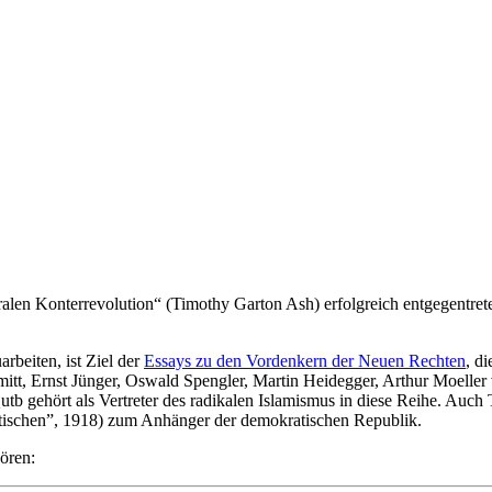
­ra­len Kon­ter­re­vo­lu­tion“ (Timothy Garton Ash) erfolg­reich ent­ge­gen­t
r­bei­ten, ist Ziel der
Essays zu den Vor­den­kern der Neuen Rechten
, d
mitt, Ernst Jünger, Oswald Speng­ler, Martin Heid­eg­ger, Arthur Moell
 gehört als Ver­tre­ter des radi­ka­len Isla­mis­mus in diese Reihe. Auc
ti­schen”, 1918) zum Anhän­ger der demo­kra­ti­schen Republik.
hören: