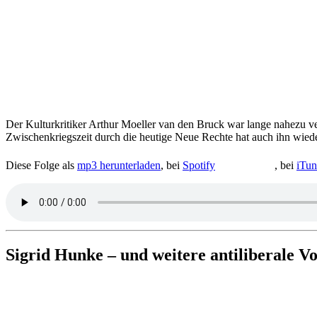
Der Kul­tur­kri­ti­ker Arthur Moeller van den Bruck war lange nahezu ver­g
Zwi­schen­kriegs­zeit durch die heutige Neue Rechte hat auch ihn wied
Diese Folge als
mp3 her­un­ter­la­den
, bei
Spotify
, bei
iTun
Sigrid Hunke – und weitere anti­li­be­rale 