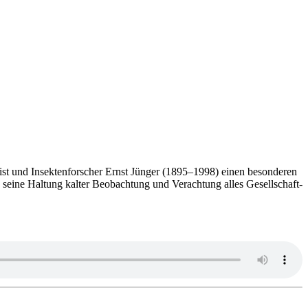
i­zist und Insek­ten­for­scher Ernst Jünger (1895–1998) einen beson­de­ren
n, seine Haltung kalter Beob­ach­tung und Ver­ach­tung alles Gesell­schaft­