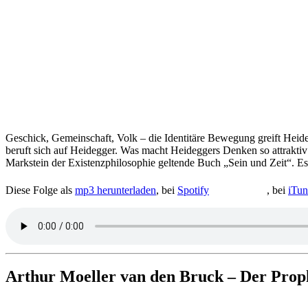
Geschick, Gemein­schaft, Volk – die Iden­ti­täre Bewe­gung greift Heid­e
beruft sich auf Heid­eg­ger. Was macht Heid­eg­gers Denken so attrak­tiv f
Mark­stein der Exis­tenz­phi­lo­so­phie gel­tende Buch „Sein und Zeit“. Es k
Diese Folge als
mp3 her­un­ter­la­den
, bei
Spotify
, bei
iTun
Arthur Moeller van den Bruck – Der Proph