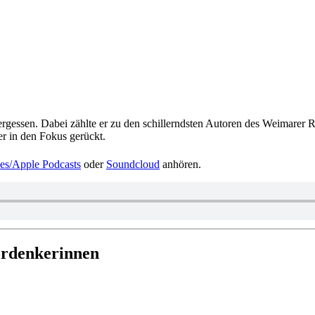
es­sen. Dabei zählte er zu den schil­lernds­ten Autoren des Wei­ma­rer Radi­
er in den Fokus gerückt.
es/​Apple Pod­casts
oder
Sound­cloud
anhören.
Vordenkerinnen