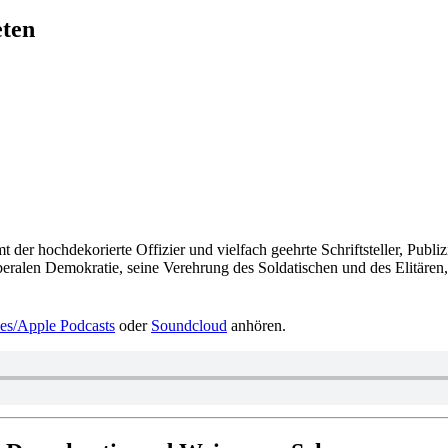
eten
 der hoch­de­ko­rierte Offi­zier und viel­fach geehrte Schrift­stel­ler, Publ
­ra­len Demo­kra­tie, seine Ver­eh­rung des Sol­da­ti­schen und des Eli­tä­re
es/​Apple Pod­casts
oder
Sound­cloud
anhören.