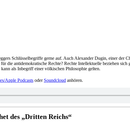
g­gers Schlüs­sel­be­griffe gerne auf. Auch Alex­an­der Dugin, einer der C
ür die anti­de­mo­kra­ti­sche Rechte? Rechte Intel­lek­tu­elle bezie­hen sic
ann als Inbe­griff einer völ­ki­schen Phi­lo­so­phie gelten.
es/​Apple Pod­casts
oder
Sound­cloud
anhören.
et des „Dritten Reichs“