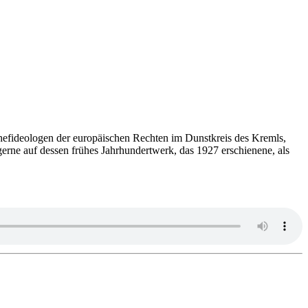
hef­ideo­lo­gen der euro­päi­schen Rechten im Dunst­kreis des Kremls,
h gerne auf dessen frühes Jahr­hun­dert­werk, das 1927 erschie­nene, als