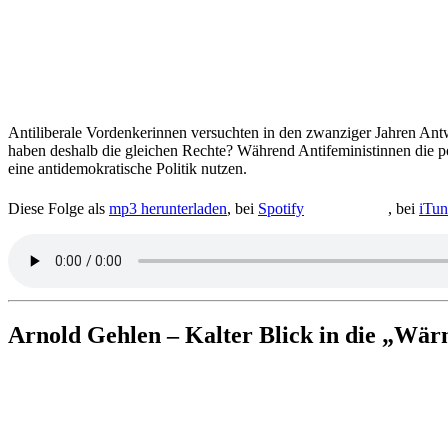
Anti­li­be­rale Vor­den­ke­rin­nen ver­such­ten in den zwan­zi­ger Jahren
haben deshalb die glei­chen Rechte? Während Anti­feministinnen die poli­ti
eine anti­de­mo­kra­ti­sche Politik nutzen.
Diese Folge als
mp3 her­un­ter­la­den
, bei
Spotify
, bei
iTun
Arnold Gehlen – Kalter Blick in die „Wär­