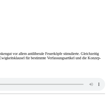
gut vor allem anti­li­be­rale Feu­er­köpfe sti­mu­lierte. Gleich­zei­tig
Ewig­keits­klau­sel für bestimmte Ver­fas­sungs­ar­ti­kel und die Kon­zep­