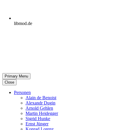
libmod.de
Primary Menu
Close
Per­so­nen
Alain de Benoist
Alex­andr Dugin
Arnold Gehlen
Martin Heid­eg­ger
Sigrid Hunke
Ernst Jünger
Konrad Lorenz