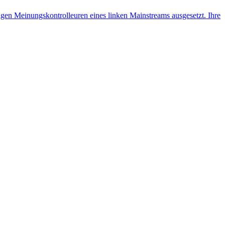
en Mei­nungs­kon­trol­leu­ren eines linken Main­streams aus­ge­setzt. Ihre