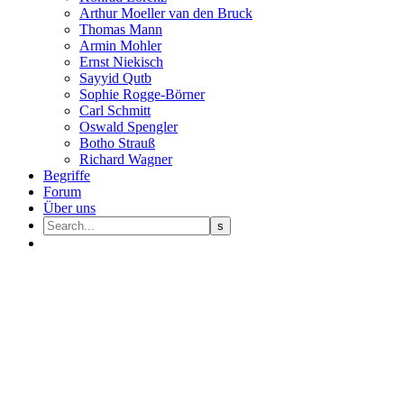
Arthur Moeller van den Bruck
Thomas Mann
Armin Mohler
Ernst Nie­kisch
Sayyid Qutb
Sophie Rogge-Börner
Carl Schmitt
Oswald Speng­ler
Botho Strauß
Richard Wagner
Begriffe
Forum
Über uns