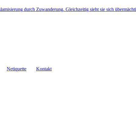
sie­rung durch Zuwan­de­rung. Gleich­zei­tig sieht sie sich über­mäch­ti­g
Neti­quette
Kontakt