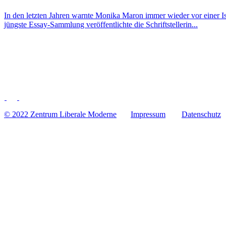
In den letzten Jahren warnte Monika Maron immer wieder vor einer Isla­mi­
jüngste Essay-Sam­m­­lung ver­öf­fent­lichte die Schriftstellerin...
© 2022 Zentrum Libe­rale Moderne
Impres­sum
Daten­schutz