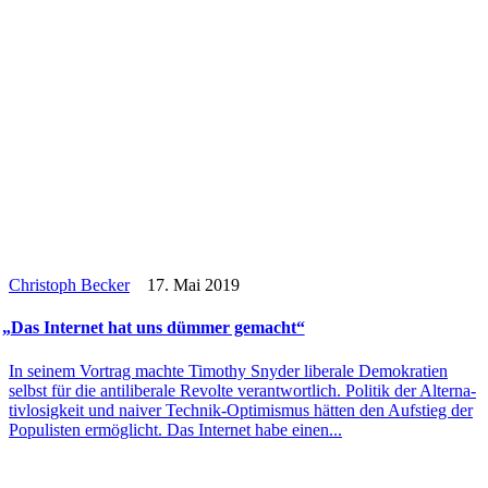
Christoph Becker
17. Mai 2019
„
Das Inter­net hat uns dümmer gemacht“
In seinem Vortrag machte Timothy Snyder libe­rale Demo­kra­tien
selbst für die anti­li­be­rale Revolte ver­ant­wort­lich. Politik der Alter­na­
tiv­lo­sig­keit und naiver Technik-Opti­­mis­­mus hätten den Auf­stieg der
Popu­lis­ten ermög­licht. Das Inter­net habe einen...