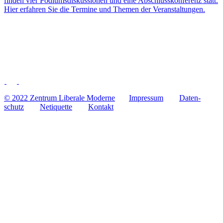
finden vier Podi­ums­dis­kus­sio­nen und eine Abschluss­kon­fe­renz statt.
Hier erfah­ren Sie die Termine und Themen der Veranstaltungen.
© 2022 Zentrum Libe­rale Moderne
Impres­sum
Daten­
schutz
Neti­quette
Kontakt