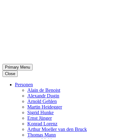
Primary Menu
Close
Per­so­nen
Alain de Benoist
Alex­andr Dugin
Arnold Gehlen
Martin Heid­eg­ger
Sigrid Hunke
Ernst Jünger
Konrad Lorenz
Arthur Moeller van den Bruck
Thomas Mann