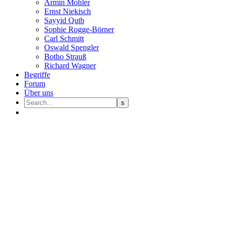
Armin Mohler
Ernst Nie­kisch
Sayyid Qutb
Sophie Rogge-Börner
Carl Schmitt
Oswald Speng­ler
Botho Strauß
Richard Wagner
Begriffe
Forum
Über uns