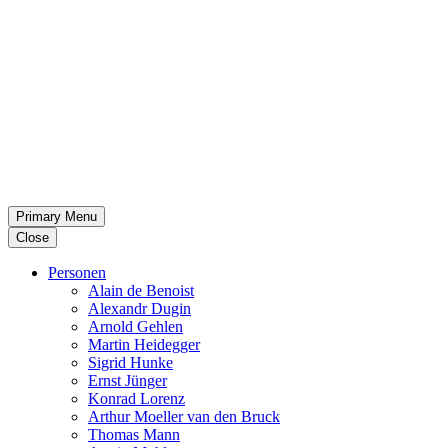
Primary Menu
Close
Per­so­nen
Alain de Benoist
Alex­andr Dugin
Arnold Gehlen
Martin Heid­eg­ger
Sigrid Hunke
Ernst Jünger
Konrad Lorenz
Arthur Moeller van den Bruck
Thomas Mann