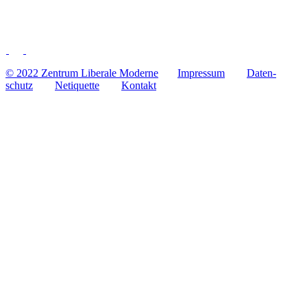
© 2022 Zentrum Libe­rale Moderne
Impres­sum
Daten­
schutz
Neti­quette
Kontakt