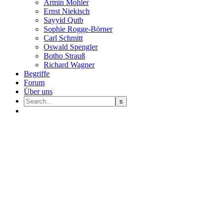
Armin Mohler
Ernst Nie­kisch
Sayyid Qutb
Sophie Rogge-Börner
Carl Schmitt
Oswald Speng­ler
Botho Strauß
Richard Wagner
Begriffe
Forum
Über uns