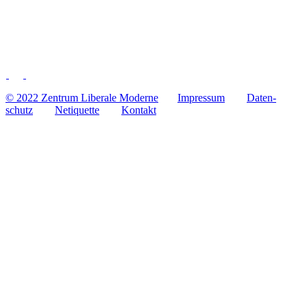
© 2022 Zentrum Libe­rale Moderne
Impres­sum
Daten­
schutz
Neti­quette
Kontakt