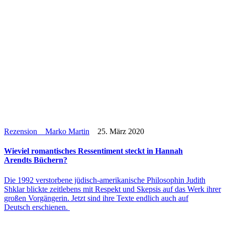
Rezension
Marko Martin
25. März 2020
Wieviel roman­ti­sches Res­sen­ti­ment steckt in Hannah
Arendts Büchern?
Die 1992 ver­stor­bene jüdisch-ame­ri­­ka­­ni­­sche Phi­lo­so­phin Judith
Shklar blickte zeit­le­bens mit Respekt und Skepsis auf das Werk ihrer
großen Vor­gän­ge­rin. Jetzt sind ihre Texte endlich auch auf
Deutsch erschienen.