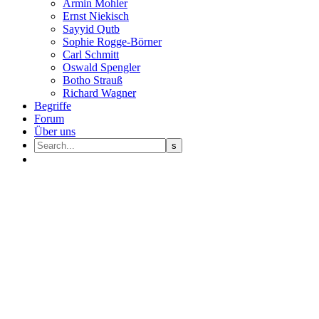
Armin Mohler
Ernst Nie­kisch
Sayyid Qutb
Sophie Rogge-Börner
Carl Schmitt
Oswald Speng­ler
Botho Strauß
Richard Wagner
Begriffe
Forum
Über uns