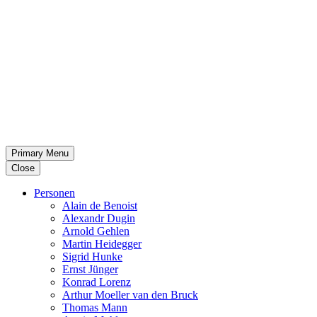
Primary Menu
Close
Per­so­nen
Alain de Benoist
Alex­andr Dugin
Arnold Gehlen
Martin Heid­eg­ger
Sigrid Hunke
Ernst Jünger
Konrad Lorenz
Arthur Moeller van den Bruck
Thomas Mann