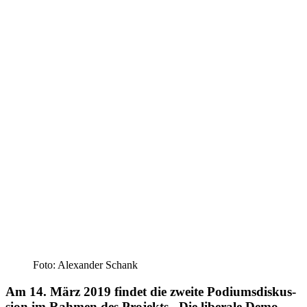
Foto: Alex­an­der Schank
Am 14. März 2019 findet die zweite Podi­ums­dis­kus­
sion im Rahmen des Pro­jekts „Die libe­rale Demo­