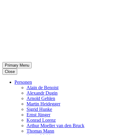
Primary Menu
Close
Per­so­nen
Alain de Benoist
Alex­andr Dugin
Arnold Gehlen
Martin Heid­eg­ger
Sigrid Hunke
Ernst Jünger
Konrad Lorenz
Arthur Moeller van den Bruck
Thomas Mann