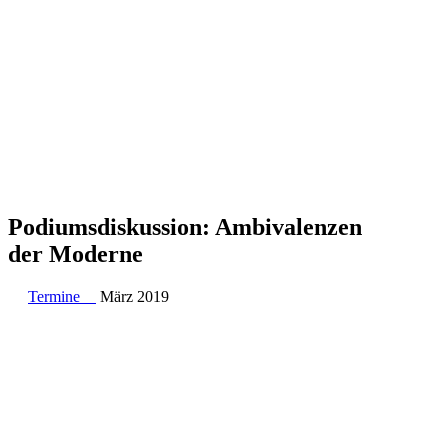
Podi­ums­dis­kus­sion: Ambi­va­len­zen
der Moderne
Termine
März 2019