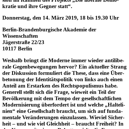
kra­tie und ihre Gegner statt“.
Don­ners­tag, den 14. März 2019, 18 bis 19.30 Uhr
Berlin-Bran­den­bur­gi­sche Aka­de­mie der
Wissenschaften
Jäger­straße 22/​23
10117 Berlin
Weshalb bringt die Moderne immer wieder anti­li­be­
rale Gegen­be­we­gun­gen hervor? Ein aktu­el­ler Strang
der Dis­kus­sion for­mu­liert die These, dass eine Über­
be­to­nung der Iden­ti­täts­po­li­tik von links auch einen
Anteil am Erstar­ken des Rechts­po­pu­lis­mus habe.
Gene­rell stellt sich die Frage, wieweit ein Teil der
Bevöl­ke­rung mit dem Tempo der gesell­schaft­li­chen
Moder­ni­sie­rung über­for­dert ist und welche „Hal­te­li­
nien“ eine Gesell­schaft braucht, um sich auf fun­da­
men­tale Ver­än­de­run­gen ein­zu­las­sen. Wieviel Sicher­
heit – und wie viel Gleich­heit – braucht Frei­heit? In