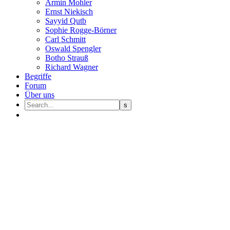
Armin Mohler
Ernst Nie­kisch
Sayyid Qutb
Sophie Rogge-Börner
Carl Schmitt
Oswald Speng­ler
Botho Strauß
Richard Wagner
Begriffe
Forum
Über uns