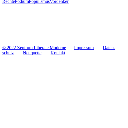
Rechte
Podium
Populismus
Vordenker
© 2022 Zentrum Libe­rale Moderne
Impres­sum
Daten­
schutz
Neti­quette
Kontakt