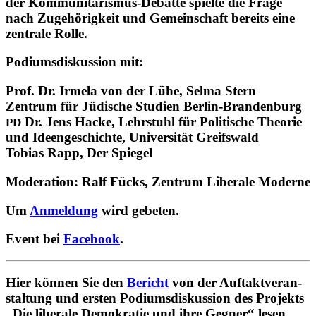
der Kom­mu­ni­ta­ris­mus-Debatte spielte die Frage
nach Zuge­hö­rig­keit und Gemein­schaft bereits eine
zen­trale Rolle.
Podi­ums­dis­kus­sion mit:
Prof. Dr. Irmela von der Lühe
, Selma Stern
Zentrum für Jüdi­sche Studien Berlin-Brandenburg
Dr. Jens Hacke
, Lehr­stuhl für Poli­ti­sche Theorie
PD
und Ideen­ge­schichte, Uni­ver­si­tät Greifswald
Tobias Rapp
, Der Spiegel
Mode­ra­tion:
Ralf Fücks
, Zentrum Libe­rale Moderne
Um
Anmel­dung
wird gebeten.
Event bei
Face­book
.
Hier können Sie den
Bericht
von der Auf­takt­ver­an­
stal­tung und ersten Podi­ums­dis­kus­sion des Pro­jekts
„Die libe­rale Demo­kra­tie und ihre Gegner“ lesen.