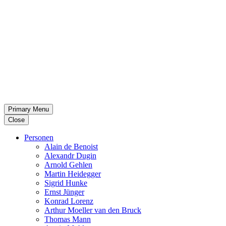
Primary Menu
Close
Per­so­nen
Alain de Benoist
Alex­andr Dugin
Arnold Gehlen
Martin Heid­eg­ger
Sigrid Hunke
Ernst Jünger
Konrad Lorenz
Arthur Moeller van den Bruck
Thomas Mann