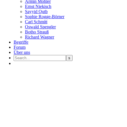
Armin Mohler
Ernst Nie­kisch
Sayyid Qutb
Sophie Rogge-Börner
Carl Schmitt
Oswald Speng­ler
Botho Strauß
Richard Wagner
Begriffe
Forum
Über uns