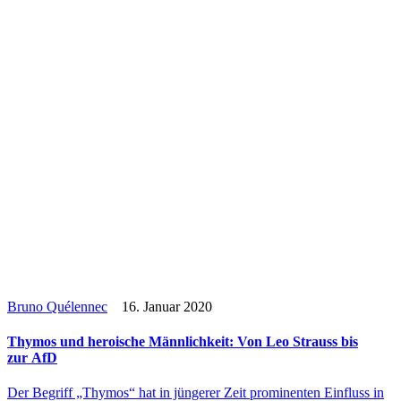
Bruno Quélennec
16. Januar 2020
Thymos und heroi­sche Männ­lich­keit: Von Leo Strauss bis
zur AfD
Der Begriff „Thymos“ hat in jün­ge­rer Zeit pro­mi­nen­ten Ein­fluss in