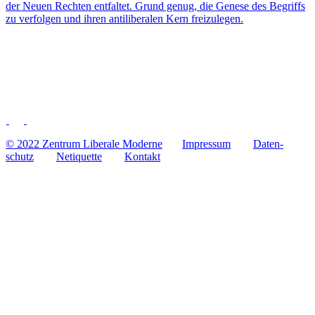
der Neuen Rechten ent­fal­tet. Grund genug, die Genese des Begriffs
zu ver­fol­gen und ihren anti­li­be­ra­len Kern freizulegen.
© 2022 Zentrum Libe­rale Moderne
Impres­sum
Daten­
schutz
Neti­quette
Kontakt