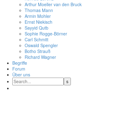
Arthur Moeller van den Bruck
Thomas Mann
Armin Mohler
Ernst Nie­kisch
Sayyid Qutb
Sophie Rogge-Börner
Carl Schmitt
Oswald Speng­ler
Botho Strauß
Richard Wagner
Begriffe
Forum
Über uns