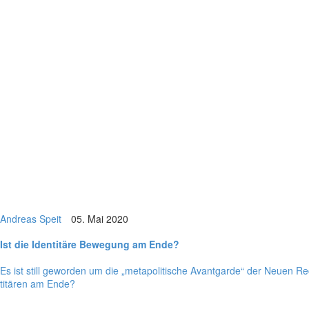
Andreas Speit
05. Mai 2020
Ist die Iden­ti­täre Bewe­gung am Ende?
Es ist still gewor­den um die „meta­po­li­ti­sche Avant­garde“ der Neuen Rech
ti­tä­ren am Ende?