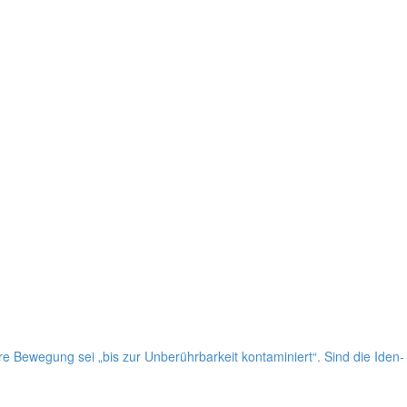
re Bewe­gung sei „bis zur Unbe­rühr­bar­keit kon­ta­mi­niert“. Sind die Iden­