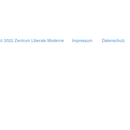
© 2022 Zentrum Libe­rale Moderne
Impres­sum
Daten­schutz