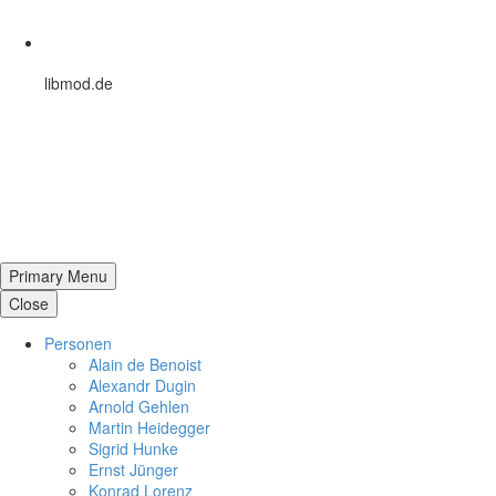
libmod.de
Primary Menu
Close
Per­so­nen
Alain de Benoist
Alex­andr Dugin
Arnold Gehlen
Martin Heid­eg­ger
Sigrid Hunke
Ernst Jünger
Konrad Lorenz