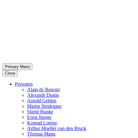
Primary Menu
Close
Per­so­nen
Alain de Benoist
Alex­andr Dugin
Arnold Gehlen
Martin Heid­eg­ger
Sigrid Hunke
Ernst Jünger
Konrad Lorenz
Arthur Moeller van den Bruck
Thomas Mann