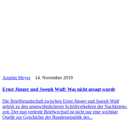
Anselm Meyer
14. November 2019
Ernst Jünger und Joseph Wulf: Was nicht gesagt wurde
Die Brief­freund­schaft zwi­schen Ernst Jünger und Joseph Wulf
gehört zu den unge­wöhn­li­che­ren Schrift­ver­keh­ren der Nach­kriegs­
zeit. Der nun ver­legte Brief­wech­sel ist nicht nur eine wich­tige
Quelle zur Geschichte der Bun­des­re­pu­blik der...