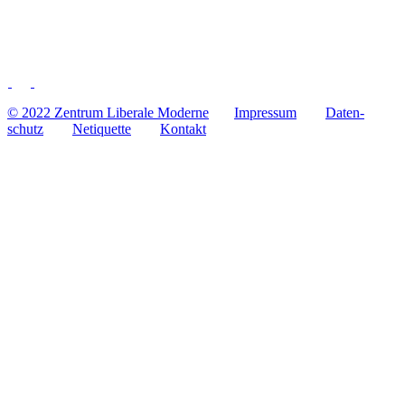
© 2022 Zentrum Libe­rale Moderne
Impres­sum
Daten­
schutz
Neti­quette
Kontakt