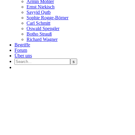
Armin Mohler
Ernst Nie­kisch
Sayyid Qutb
Sophie Rogge-Börner
Carl Schmitt
Oswald Speng­ler
Botho Strauß
Richard Wagner
Begriffe
Forum
Über uns