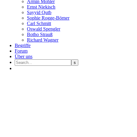
Armin Mohler
Ernst Nie­kisch
Sayyid Qutb
Sophie Rogge-Börner
Carl Schmitt
Oswald Speng­ler
Botho Strauß
Richard Wagner
Begriffe
Forum
Über uns