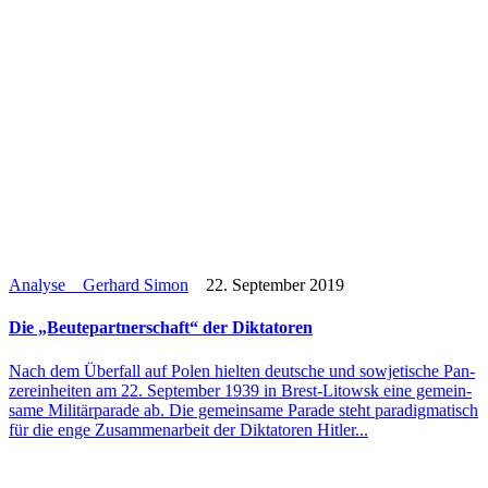
Analyse
Gerhard Simon
22. September 2019
Die „Beu­te­part­ner­schaft“ der Diktatoren
Nach dem Über­fall auf Polen hielten deut­sche und sowje­ti­sche Pan­
zer­ein­hei­ten am 22. Sep­tem­ber 1939 in Brest-Litowsk eine gemein­
same Mili­tär­pa­rade ab. Die gemein­same Parade steht para­dig­ma­tisch
für die enge Zusam­men­ar­beit der Dik­ta­to­ren Hitler...