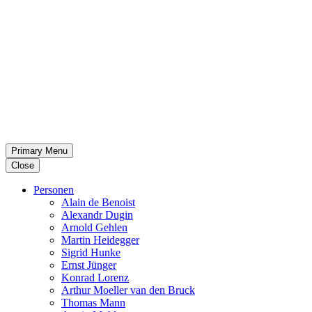
Primary Menu
Close
Per­so­nen
Alain de Benoist
Alex­andr Dugin
Arnold Gehlen
Martin Heid­eg­ger
Sigrid Hunke
Ernst Jünger
Konrad Lorenz
Arthur Moeller van den Bruck
Thomas Mann