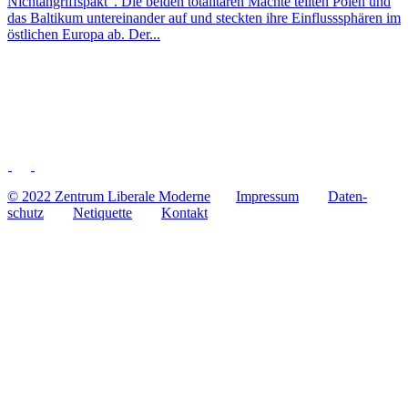
Nicht­an­griffs­pakt“. Die beiden tota­li­tä­ren Mächte teilten Polen und
das Bal­ti­kum unter­ein­an­der auf und steck­ten ihre Ein­fluss­sphä­ren im
öst­li­chen Europa ab. Der...
© 2022 Zentrum Libe­rale Moderne
Impres­sum
Daten­
schutz
Neti­quette
Kontakt