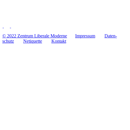
© 2022 Zentrum Libe­rale Moderne
Impres­sum
Daten­
schutz
Neti­quette
Kontakt