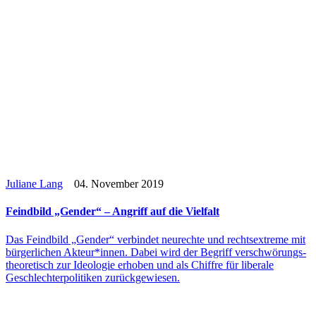
Juliane Lang
04. November 2019
Feind­bild „Gender“ – Angriff auf die Vielfalt
Das Feind­bild „Gender“ ver­bin­det neu­rechte und rechts­extreme mit
bür­ger­li­chen Akteur*innen. Dabei wird der Begriff ver­schwö­rungs­
theo­re­tisch zur Ideo­lo­gie erhoben und als Chiffre für libe­rale
Geschlech­ter­po­li­ti­ken zurückgewiesen.