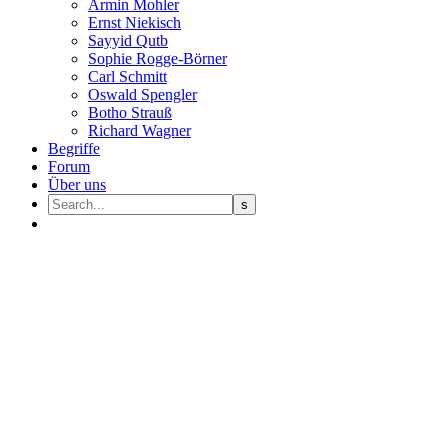
Armin Mohler
Ernst Nie­kisch
Sayyid Qutb
Sophie Rogge-Börner
Carl Schmitt
Oswald Speng­ler
Botho Strauß
Richard Wagner
Begriffe
Forum
Über uns