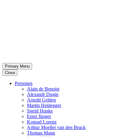
Primary Menu
Close
Per­so­nen
Alain de Benoist
Alex­andr Dugin
Arnold Gehlen
Martin Heid­eg­ger
Sigrid Hunke
Ernst Jünger
Konrad Lorenz
Arthur Moeller van den Bruck
Thomas Mann