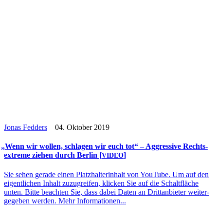
Jonas Fedders
04. Oktober 2019
„
Wenn wir wollen, schla­gen wir euch tot“ – Aggres­sive Rechts­
extreme ziehen durch Berlin [
]
VIDEO
Sie sehen gerade einen Platz­hal­ter­in­halt von YouTube. Um auf den
eigent­li­chen Inhalt zuzu­grei­fen, klicken Sie auf die Schalt­flä­che
unten. Bitte beach­ten Sie, dass dabei Daten an Dritt­an­bie­ter wei­ter­
ge­ge­ben werden. Mehr Informationen...