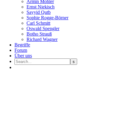
Armin Mohler
Ernst Nie­kisch
Sayyid Qutb
Sophie Rogge-Börner
Carl Schmitt
Oswald Speng­ler
Botho Strauß
Richard Wagner
Begriffe
Forum
Über uns