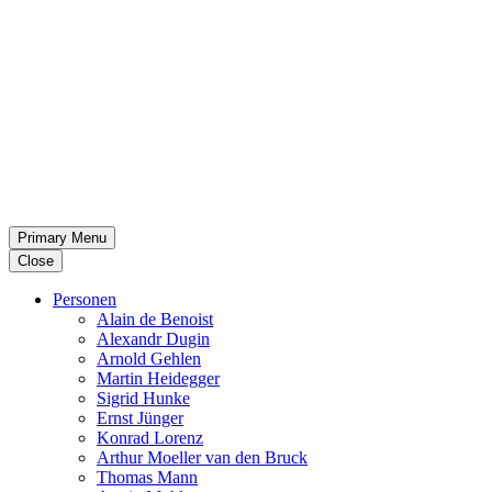
Primary Menu
Close
Per­so­nen
Alain de Benoist
Alex­andr Dugin
Arnold Gehlen
Martin Heid­eg­ger
Sigrid Hunke
Ernst Jünger
Konrad Lorenz
Arthur Moeller van den Bruck
Thomas Mann