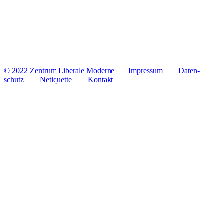
© 2022 Zentrum Libe­rale Moderne
Impres­sum
Daten­
schutz
Neti­quette
Kontakt