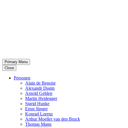
Primary Menu
Close
Per­so­nen
Alain de Benoist
Alex­andr Dugin
Arnold Gehlen
Martin Heid­eg­ger
Sigrid Hunke
Ernst Jünger
Konrad Lorenz
Arthur Moeller van den Bruck
Thomas Mann