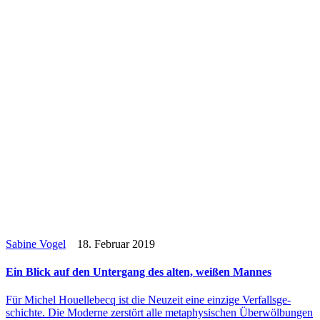
Sabine Vogel
18. Februar 2019
Ein Blick auf den Unter­gang des alten, weißen Mannes
Für Michel Hou­el­le­becq ist die Neuzeit eine einzige Ver­falls­ge­
schichte. Die Moderne zer­stört alle meta­phy­si­schen Über­wöl­bun­gen