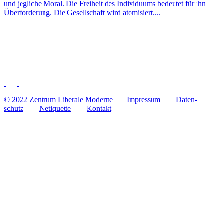
und jeg­li­che Moral. Die Frei­heit des Indi­vi­du­ums bedeu­tet für ihn
Über­for­de­rung. Die Gesell­schaft wird atomisiert....
© 2022 Zentrum Libe­rale Moderne
Impres­sum
Daten­
schutz
Neti­quette
Kontakt