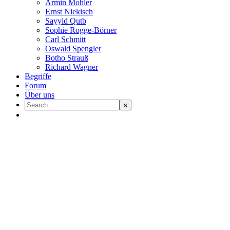
Armin Mohler
Ernst Nie­kisch
Sayyid Qutb
Sophie Rogge-Börner
Carl Schmitt
Oswald Speng­ler
Botho Strauß
Richard Wagner
Begriffe
Forum
Über uns