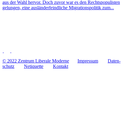
aus der Wahl hervor. Doch zuvor war es den Rechts­po­pu­lis­ten
gelun­gen, eine aus­län­der­feind­li­che Migra­ti­ons­po­li­tik zum...
© 2022 Zentrum Libe­rale Moderne
Impres­sum
Daten­
schutz
Neti­quette
Kontakt