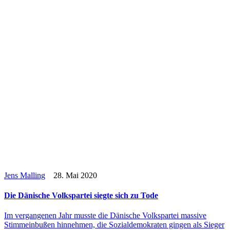
Jens Malling
28. Mai 2020
Die Däni­sche Volks­par­tei siegte sich zu Tode
Im ver­gan­ge­nen Jahr musste die Däni­sche Volks­par­tei massive
Stimm­ein­bu­ßen hin­neh­men, die Sozi­al­de­mo­kra­ten gingen als Sieger