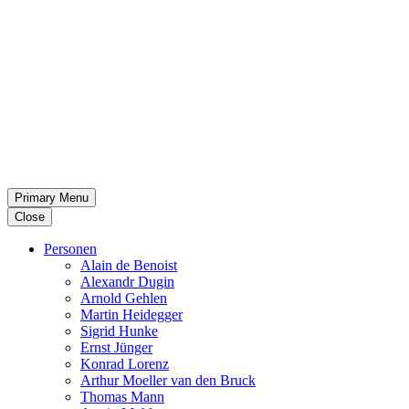
Primary Menu
Close
Per­so­nen
Alain de Benoist
Alex­andr Dugin
Arnold Gehlen
Martin Heid­eg­ger
Sigrid Hunke
Ernst Jünger
Konrad Lorenz
Arthur Moeller van den Bruck
Thomas Mann