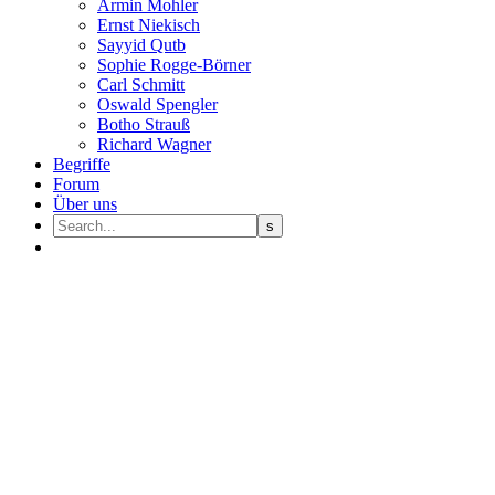
Armin Mohler
Ernst Nie­kisch
Sayyid Qutb
Sophie Rogge-Börner
Carl Schmitt
Oswald Speng­ler
Botho Strauß
Richard Wagner
Begriffe
Forum
Über uns